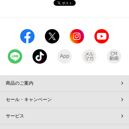
コインランドリー（店舗限定）
保険
セブン‐イレブンの「商品力」
宅配ロッカー（店舗限定）
学び・教育
セブン-イレブンの横顔
自転車シェアリング（店舗限定）
セブン-イレブンの歴史
モバイルバッテリーシェアリング（店舗限定）
モバイルWi-Fiバッテリーシェアリング（店舗限定）
商品のご案内
荷物預かりサービス「ecbocloakエクボクローク」（店舗限定）
セール・キャンペーン
パウダースペース ラブン（店舗限定）
サービス
ソフトバンクギフト