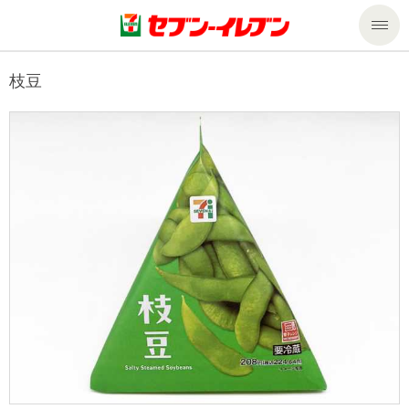
商品のご案内
枝豆
セール・キャンペーン
商品のご案内トップ
今週の新商品
サービス
来週の新商品
企業情報
サービストップ
商品カテゴリ一覧
nanacoトップ
私たちの取組み
企業情報トップ
セブンプレミアム
マルチコピー機でできること
ニュースリリース
サステナビリティ
便利なサービス
食の安全・安心への取組み
マルチコピー機でできることトップ
ごあいさつ
サステナビリティトップ