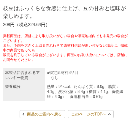
チケットサービス
宅配便
枝豆はふっくらな食感に仕上げ、豆の甘みと塩味が
ギフト
コピー
企業理念
セブン＆アイ・ホールディングスの重点課題
楽しめます。
加盟店オーナー募集
物件募集・購入
セブン‐イレブンでお受取り
セブンチケット
切手・はがき・印紙
208円（税込224.64円）
プリペイドカード・金券
プリント
会社概要
サステナビリティ活動基本方針
アルバイト情報
採用情報
掲載商品は、店舗により取り扱いがない場合や販売地域内でも未発売の場合が
タワーレコード
停電時のサービス停止のお知らせ
チケットぴあ
セブン銀行ATM
ございます。
ニンテンドー・ダウンロードカード
スキャン
貸借対照表・損益計算書
サステナビリティ推進体制
また、予想を大きく上回る売れ行きで原材料供給が追い付かない場合は、掲載
店舗検索
ネットショッピング
中の商品であっても
お問い合わせ
販売を終了している場合がございます。商品のお取り扱いについては、店舗に
セブンネットショッピング
イープラス
ご利用可能なお支払い方法
ファクス
沿革
GREEN CHALLENGE 2050
お問合せください。
Language
本製品に含まれるア
特定原材料8品目
CNプレイガイド
各種料金のお支払い
チケット
国内店舗数
4VISIONS
English (Corporate)
レルギー物質
なし
栄養成分
熱量：94kcal、たんぱく質：8.0g、脂質：
English (Services)
JTB
スマホプリペイド
プリペイドサービス
4.1g、炭水化物：8.4g（糖質：4.1g、食物繊
売上高、店舗数推移
サステナビリティニュース
維：4.3g）、食塩相当量：0.61g
中文[繁體字](服務)
レジでApple Accountにチャージ
スポーツ振興くじ
セブン‐イレブンの海外事業
简体中文(服务)
サステナビリティレポート
商品のご案内へ戻る
このページのTOPへ
한국어(서비스)
オンラインフォトサービス
行政サービス
データで見るセブン‐イレブン
報告書ライブラリー
ภาษาไทย(บริการ)