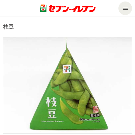
商品のご案内
枝豆
セール・キャンペーン
商品のご案内トップ
今週の新商品
サービス
来週の新商品
企業情報
サービストップ
商品カテゴリ一覧
nanacoトップ
私たちの取組み
企業情報トップ
セブンプレミアム
マルチコピー機でできること
ニュースリリース
サステナビリティ
便利なサービス
食の安全・安心への取組み
マルチコピー機でできることトップ
ごあいさつ
サステナビリティトップ