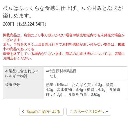
チケットサービス
宅配便
枝豆はふっくらな食感に仕上げ、豆の甘みと塩味が
ギフト
コピー
企業理念
セブン＆アイ・ホールディングスの重点課題
楽しめます。
加盟店オーナー募集
物件募集・購入
セブン‐イレブンでお受取り
セブンチケット
切手・はがき・印紙
208円（税込224.64円）
プリペイドカード・金券
プリント
会社概要
サステナビリティ活動基本方針
アルバイト情報
採用情報
掲載商品は、店舗により取り扱いがない場合や販売地域内でも未発売の場合が
タワーレコード
停電時のサービス停止のお知らせ
チケットぴあ
セブン銀行ATM
ございます。
ニンテンドー・ダウンロードカード
スキャン
貸借対照表・損益計算書
サステナビリティ推進体制
また、予想を大きく上回る売れ行きで原材料供給が追い付かない場合は、掲載
店舗検索
ネットショッピング
中の商品であっても
お問い合わせ
販売を終了している場合がございます。商品のお取り扱いについては、店舗に
セブンネットショッピング
イープラス
ご利用可能なお支払い方法
ファクス
沿革
GREEN CHALLENGE 2050
お問合せください。
Language
本製品に含まれるア
特定原材料8品目
CNプレイガイド
各種料金のお支払い
チケット
国内店舗数
4VISIONS
English (Corporate)
レルギー物質
なし
栄養成分
熱量：94kcal、たんぱく質：8.0g、脂質：
English (Services)
JTB
スマホプリペイド
プリペイドサービス
4.1g、炭水化物：8.4g（糖質：4.1g、食物繊
売上高、店舗数推移
サステナビリティニュース
維：4.3g）、食塩相当量：0.61g
中文[繁體字](服務)
レジでApple Accountにチャージ
スポーツ振興くじ
セブン‐イレブンの海外事業
简体中文(服务)
サステナビリティレポート
商品のご案内へ戻る
このページのTOPへ
한국어(서비스)
オンラインフォトサービス
行政サービス
データで見るセブン‐イレブン
報告書ライブラリー
ภาษาไทย(บริการ)