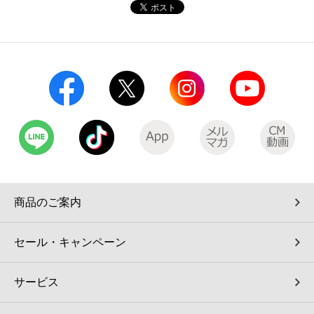
コインランドリー（店舗限定）
保険
セブン‐イレブンの「商品力」
宅配ロッカー（店舗限定）
学び・教育
セブン-イレブンの横顔
自転車シェアリング（店舗限定）
セブン-イレブンの歴史
モバイルバッテリーシェアリング（店舗限定）
モバイルWi-Fiバッテリーシェアリング（店舗限定）
商品のご案内
荷物預かりサービス「ecbocloakエクボクローク」（店舗限定）
セール・キャンペーン
パウダースペース ラブン（店舗限定）
サービス
ソフトバンクギフト