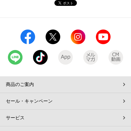
コインランドリー（店舗限定）
保険
セブン‐イレブンの「商品力」
宅配ロッカー（店舗限定）
学び・教育
セブン-イレブンの横顔
自転車シェアリング（店舗限定）
セブン-イレブンの歴史
モバイルバッテリーシェアリング（店舗限定）
モバイルWi-Fiバッテリーシェアリング（店舗限定）
商品のご案内
荷物預かりサービス「ecbocloakエクボクローク」（店舗限定）
セール・キャンペーン
パウダースペース ラブン（店舗限定）
サービス
ソフトバンクギフト