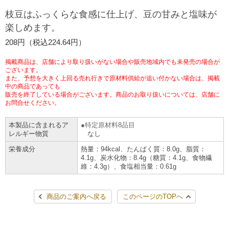
チケットサービス
宅配便
枝豆はふっくらな食感に仕上げ、豆の甘みと塩味が
ギフト
コピー
企業理念
セブン＆アイ・ホールディングスの重点課題
楽しめます。
加盟店オーナー募集
物件募集・購入
セブン‐イレブンでお受取り
セブンチケット
切手・はがき・印紙
208円（税込224.64円）
プリペイドカード・金券
プリント
会社概要
サステナビリティ活動基本方針
アルバイト情報
採用情報
掲載商品は、店舗により取り扱いがない場合や販売地域内でも未発売の場合が
タワーレコード
停電時のサービス停止のお知らせ
チケットぴあ
セブン銀行ATM
ございます。
ニンテンドー・ダウンロードカード
スキャン
貸借対照表・損益計算書
サステナビリティ推進体制
また、予想を大きく上回る売れ行きで原材料供給が追い付かない場合は、掲載
店舗検索
ネットショッピング
中の商品であっても
お問い合わせ
販売を終了している場合がございます。商品のお取り扱いについては、店舗に
セブンネットショッピング
イープラス
ご利用可能なお支払い方法
ファクス
沿革
GREEN CHALLENGE 2050
お問合せください。
Language
本製品に含まれるア
特定原材料8品目
CNプレイガイド
各種料金のお支払い
チケット
国内店舗数
4VISIONS
English (Corporate)
レルギー物質
なし
栄養成分
熱量：94kcal、たんぱく質：8.0g、脂質：
English (Services)
JTB
スマホプリペイド
プリペイドサービス
4.1g、炭水化物：8.4g（糖質：4.1g、食物繊
売上高、店舗数推移
サステナビリティニュース
維：4.3g）、食塩相当量：0.61g
中文[繁體字](服務)
レジでApple Accountにチャージ
スポーツ振興くじ
セブン‐イレブンの海外事業
简体中文(服务)
サステナビリティレポート
商品のご案内へ戻る
このページのTOPへ
한국어(서비스)
オンラインフォトサービス
行政サービス
データで見るセブン‐イレブン
報告書ライブラリー
ภาษาไทย(บริการ)