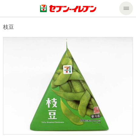
商品のご案内
枝豆
セール・キャンペーン
商品のご案内トップ
今週の新商品
サービス
来週の新商品
企業情報
サービストップ
商品カテゴリ一覧
nanacoトップ
私たちの取組み
企業情報トップ
セブンプレミアム
マルチコピー機でできること
ニュースリリース
サステナビリティ
便利なサービス
食の安全・安心への取組み
マルチコピー機でできることトップ
ごあいさつ
サステナビリティトップ