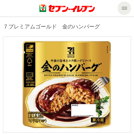
商品のご案内
７プレミアムゴールド 金のハンバーグ
セール・キャンペーン
商品のご案内トップ
今週の新商品
サービス
来週の新商品
企業情報
サービストップ
商品カテゴリ一覧
nanacoトップ
私たちの取組み
企業情報トップ
セブンプレミアム
マルチコピー機でできること
ニュースリリース
サステナビリティ
便利なサービス
食の安全・安心への取組み
マルチコピー機でできることトップ
ごあいさつ
サステナビリティトップ