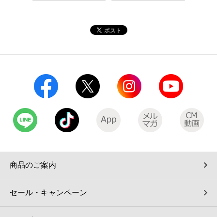
コインランドリー（店舗限定）
保険
セブン‐イレブンの「商品力」
宅配ロッカー（店舗限定）
学び・教育
セブン-イレブンの横顔
自転車シェアリング（店舗限定）
セブン-イレブンの歴史
モバイルバッテリーシェアリング（店舗限定）
モバイルWi-Fiバッテリーシェアリング（店舗限定）
荷物預かりサービス「ecbocloakエクボクローク」（店舗限定）
商品のご案内
パウダースペース ラブン（店舗限定）
セール・キャンペーン
ソフトバンクギフト