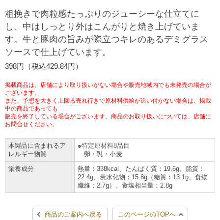
チケットサービス
宅配便
粗挽きで肉粒感たっぷりのジューシーな仕立てに
ギフト
コピー
企業理念
セブン＆アイ・ホールディングスの重点課題
し、中はしっとり外はこんがりと焼き上げていま
加盟店オーナー募集
物件募集・購入
す。牛と豚肉の旨みが際立つキレのあるデミグラス
セブン‐イレブンでお受取り
セブンチケット
切手・はがき・印紙
プリペイドカード・金券
プリント
会社概要
サステナビリティ活動基本方針
ソースで仕上げています。
アルバイト情報
採用情報
タワーレコード
停電時のサービス停止のお知らせ
398円（税込429.84円）
チケットぴあ
セブン銀行ATM
ニンテンドー・ダウンロードカード
スキャン
貸借対照表・損益計算書
サステナビリティ推進体制
店舗検索
ネットショッピング
掲載商品は、店舗により取り扱いがない場合や販売地域内でも未発売の場合が
お問い合わせ
セブンネットショッピング
ございます。
イープラス
ご利用可能なお支払い方法
ファクス
沿革
GREEN CHALLENGE 2050
また、予想を大きく上回る売れ行きで原材料供給が追い付かない場合は、掲載
中の商品であっても
Language
販売を終了している場合がございます。商品のお取り扱いについては、店舗に
CNプレイガイド
各種料金のお支払い
チケット
国内店舗数
お問合せください。
4VISIONS
English (Corporate)
English (Services)
本製品に含まれるア
特定原材料8品目
JTB
スマホプリペイド
プリペイドサービス
売上高、店舗数推移
サステナビリティニュース
レルギー物質
卵・乳・小麦
中文[繁體字](服務)
栄養成分
熱量：338kcal、たんぱく質：19.6g、脂質：
22.4g、炭水化物：15.8g（糖質：13.1g、食物
レジでApple Accountにチャージ
スポーツ振興くじ
セブン‐イレブンの海外事業
简体中文(服务)
サステナビリティレポート
繊維：2.7g）、食塩相当量：2.8g
한국어(서비스)
オンラインフォトサービス
行政サービス
データで見るセブン‐イレブン
報告書ライブラリー
ภาษาไทย(บริการ)
商品のご案内へ戻る
このページのTOPへ