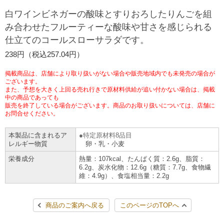
チケットサービス
宅配便
白ワインビネガーの酸味とすりおろしたりんごを組
ギフト
コピー
企業理念
セブン＆アイ・ホールディングスの重点課題
み合わせたフルーティーな酸味や甘さを感じられる
加盟店オーナー募集
物件募集・購入
仕立てのコールスローサラダです。
セブン‐イレブンでお受取り
セブンチケット
切手・はがき・印紙
プリペイドカード・金券
プリント
会社概要
サステナビリティ活動基本方針
238円（税込257.04円）
アルバイト情報
採用情報
タワーレコード
停電時のサービス停止のお知らせ
チケットぴあ
セブン銀行ATM
ニンテンドー・ダウンロードカード
スキャン
貸借対照表・損益計算書
サステナビリティ推進体制
掲載商品は、店舗により取り扱いがない場合や販売地域内でも未発売の場合が
店舗検索
ネットショッピング
ございます。
また、予想を大きく上回る売れ行きで原材料供給が追い付かない場合は、掲載
お問い合わせ
セブンネットショッピング
イープラス
ご利用可能なお支払い方法
ファクス
中の商品であっても
沿革
GREEN CHALLENGE 2050
販売を終了している場合がございます。商品のお取り扱いについては、店舗に
Language
お問合せください。
CNプレイガイド
各種料金のお支払い
チケット
国内店舗数
4VISIONS
English (Corporate)
本製品に含まれるア
特定原材料8品目
レルギー物質
卵・乳・小麦
English (Services)
JTB
スマホプリペイド
プリペイドサービス
売上高、店舗数推移
サステナビリティニュース
栄養成分
熱量：107kcal、たんぱく質：2.6g、脂質：
中文[繁體字](服務)
6.2g、炭水化物：12.6g（糖質：7.7g、食物繊
維：4.9g）、食塩相当量：2.2g
レジでApple Accountにチャージ
スポーツ振興くじ
セブン‐イレブンの海外事業
简体中文(服务)
サステナビリティレポート
한국어(서비스)
商品のご案内へ戻る
このページのTOPへ
オンラインフォトサービス
行政サービス
データで見るセブン‐イレブン
報告書ライブラリー
ภาษาไทย(บริการ)