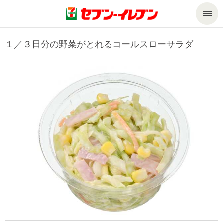
商品のご案内
１／３日分の野菜がとれるコールスローサラダ
セール・キャンペーン
商品のご案内トップ
今週の新商品
サービス
来週の新商品
企業情報
サービストップ
商品カテゴリ一覧
nanacoトップ
私たちの取組み
企業情報トップ
セブンプレミアム
マルチコピー機でできること
ニュースリリース
サステナビリティ
便利なサービス
食の安全・安心への取組み
マルチコピー機でできることトップ
ごあいさつ
サステナビリティトップ