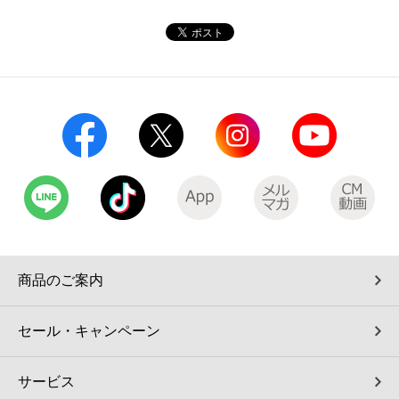
コインランドリー（店舗限定）
保険
セブン‐イレブンの「商品力」
宅配ロッカー（店舗限定）
学び・教育
セブン-イレブンの横顔
自転車シェアリング（店舗限定）
セブン-イレブンの歴史
モバイルバッテリーシェアリング（店舗限定）
モバイルWi-Fiバッテリーシェアリング（店舗限定）
荷物預かりサービス「ecbocloakエクボクローク」（店舗限定）
商品のご案内
パウダースペース ラブン（店舗限定）
セール・キャンペーン
ソフトバンクギフト
サービス