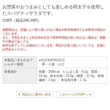
チケットサービス
宅配便
お惣菜やおつまみとしても楽しめる明太子を使用し
ギフト
コピー
企業理念
セブン＆アイ・ホールディングスの重点課題
たスパゲティサラダです。
加盟店オーナー募集
物件募集・購入
セブン‐イレブンでお受取り
セブンチケット
切手・はがき・印紙
228円（税込246.24円）
プリペイドカード・金券
プリント
会社概要
サステナビリティ活動基本方針
アルバイト情報
採用情報
掲載商品は、店舗により取り扱いがない場合や販売地域内でも未発売の場合が
タワーレコード
停電時のサービス停止のお知らせ
チケットぴあ
セブン銀行ATM
ございます。
ニンテンドー・ダウンロードカード
スキャン
貸借対照表・損益計算書
サステナビリティ推進体制
また、予想を大きく上回る売れ行きで原材料供給が追い付かない場合は、掲載
店舗検索
ネットショッピング
中の商品であっても
お問い合わせ
販売を終了している場合がございます。商品のお取り扱いについては、店舗に
セブンネットショッピング
イープラス
ご利用可能なお支払い方法
ファクス
沿革
GREEN CHALLENGE 2050
お問合せください。
Language
本製品に含まれるア
特定原材料8品目
CNプレイガイド
各種料金のお支払い
チケット
国内店舗数
4VISIONS
English (Corporate)
レルギー物質
卵・小麦・えび
栄養成分
熱量：250kcal、たんぱく質：8.2g、脂質：
English (Services)
JTB
スマホプリペイド
プリペイドサービス
14.3g、炭水化物：23.0g（糖質：21.4g、食物
売上高、店舗数推移
サステナビリティニュース
繊維：1.6g）、食塩相当量：1.7g
中文[繁體字](服務)
レジでApple Accountにチャージ
スポーツ振興くじ
セブン‐イレブンの海外事業
简体中文(服务)
サステナビリティレポート
商品のご案内へ戻る
このページのTOPへ
한국어(서비스)
オンラインフォトサービス
行政サービス
データで見るセブン‐イレブン
報告書ライブラリー
ภาษาไทย(บริการ)