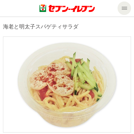
商品のご案内
海老と明太子スパゲティサラダ
セール・キャンペーン
商品のご案内トップ
今週の新商品
サービス
来週の新商品
企業情報
サービストップ
商品カテゴリ一覧
nanacoトップ
私たちの取組み
企業情報トップ
セブンプレミアム
マルチコピー機でできること
ニュースリリース
サステナビリティ
便利なサービス
食の安全・安心への取組み
マルチコピー機でできることトップ
ごあいさつ
サステナビリティトップ