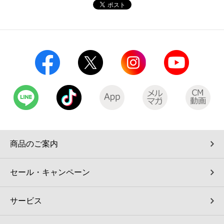
コインランドリー（店舗限定）
保険
セブン‐イレブンの「商品力」
宅配ロッカー（店舗限定）
学び・教育
セブン-イレブンの横顔
自転車シェアリング（店舗限定）
セブン-イレブンの歴史
モバイルバッテリーシェアリング（店舗限定）
モバイルWi-Fiバッテリーシェアリング（店舗限定）
商品のご案内
荷物預かりサービス「ecbocloakエクボクローク」（店舗限定）
セール・キャンペーン
パウダースペース ラブン（店舗限定）
サービス
ソフトバンクギフト