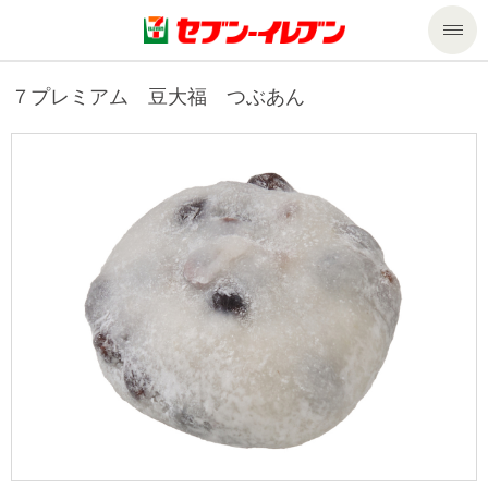
商品のご案内
７プレミアム 豆大福 つぶあん
セール・キャンペーン
商品のご案内トップ
今週の新商品
サービス
来週の新商品
企業情報
サービストップ
商品カテゴリ一覧
nanacoトップ
私たちの取組み
企業情報トップ
セブンプレミアム
マルチコピー機でできること
ニュースリリース
サステナビリティ
便利なサービス
食の安全・安心への取組み
マルチコピー機でできることトップ
ごあいさつ
サステナビリティトップ