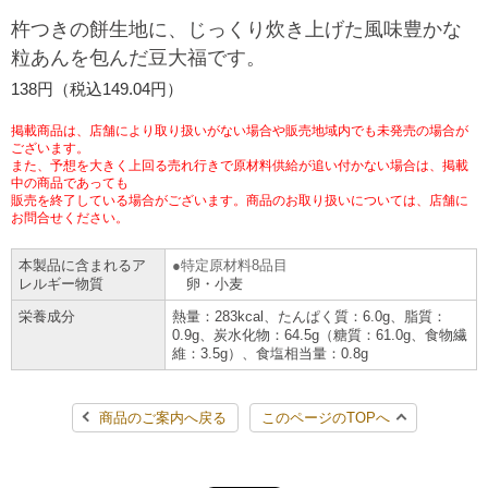
杵つきの餅生地に、じっくり炊き上げた風味豊かな
チケットサービス
宅配便
ギフト
コピー
企業理念
セブン＆アイ・ホールディングスの重点課題
粒あんを包んだ豆大福です。
加盟店オーナー募集
物件募集・購入
セブン‐イレブンでお受取り
セブンチケット
138円（税込149.04円）
切手・はがき・印紙
プリペイドカード・金券
プリント
会社概要
サステナビリティ活動基本方針
アルバイト情報
採用情報
掲載商品は、店舗により取り扱いがない場合や販売地域内でも未発売の場合が
タワーレコード
停電時のサービス停止のお知らせ
チケットぴあ
ございます。
セブン銀行ATM
ニンテンドー・ダウンロードカード
スキャン
貸借対照表・損益計算書
サステナビリティ推進体制
また、予想を大きく上回る売れ行きで原材料供給が追い付かない場合は、掲載
店舗検索
ネットショッピング
中の商品であっても
お問い合わせ
販売を終了している場合がございます。商品のお取り扱いについては、店舗に
セブンネットショッピング
イープラス
ご利用可能なお支払い方法
ファクス
沿革
GREEN CHALLENGE 2050
お問合せください。
Language
本製品に含まれるア
特定原材料8品目
CNプレイガイド
各種料金のお支払い
チケット
国内店舗数
4VISIONS
レルギー物質
卵・小麦
English (Corporate)
栄養成分
熱量：283kcal、たんぱく質：6.0g、脂質：
English (Services)
JTB
スマホプリペイド
0.9g、炭水化物：64.5g（糖質：61.0g、食物繊
プリペイドサービス
売上高、店舗数推移
サステナビリティニュース
維：3.5g）、食塩相当量：0.8g
中文[繁體字](服務)
レジでApple Accountにチャージ
スポーツ振興くじ
セブン‐イレブンの海外事業
简体中文(服务)
サステナビリティレポート
商品のご案内へ戻る
このページのTOPへ
한국어(서비스)
オンラインフォトサービス
行政サービス
データで見るセブン‐イレブン
報告書ライブラリー
ภาษาไทย(บริการ)