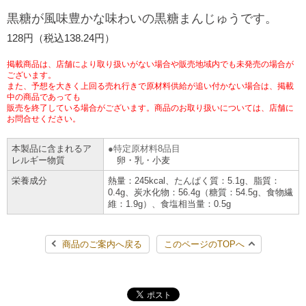
黒糖が風味豊かな味わいの黒糖まんじゅうです。
チケットサービス
宅配便
ギフト
コピー
企業理念
セブン＆アイ・ホールディングスの重点課題
128円（税込138.24円）
加盟店オーナー募集
物件募集・購入
セブン‐イレブンでお受取り
セブンチケット
切手・はがき・印紙
プリペイドカード・金券
プリント
会社概要
サステナビリティ活動基本方針
掲載商品は、店舗により取り扱いがない場合や販売地域内でも未発売の場合が
アルバイト情報
採用情報
ございます。
また、予想を大きく上回る売れ行きで原材料供給が追い付かない場合は、掲載
タワーレコード
停電時のサービス停止のお知らせ
チケットぴあ
セブン銀行ATM
ニンテンドー・ダウンロードカード
スキャン
貸借対照表・損益計算書
中の商品であっても
サステナビリティ推進体制
販売を終了している場合がございます。商品のお取り扱いについては、店舗に
店舗検索
ネットショッピング
お問合せください。
お問い合わせ
セブンネットショッピング
イープラス
ご利用可能なお支払い方法
ファクス
沿革
GREEN CHALLENGE 2050
本製品に含まれるア
特定原材料8品目
Language
レルギー物質
卵・乳・小麦
CNプレイガイド
各種料金のお支払い
チケット
国内店舗数
4VISIONS
English (Corporate)
栄養成分
熱量：245kcal、たんぱく質：5.1g、脂質：
0.4g、炭水化物：56.4g（糖質：54.5g、食物繊
English (Services)
維：1.9g）、食塩相当量：0.5g
JTB
スマホプリペイド
プリペイドサービス
売上高、店舗数推移
サステナビリティニュース
中文[繁體字](服務)
商品のご案内へ戻る
このページのTOPへ
レジでApple Accountにチャージ
スポーツ振興くじ
セブン‐イレブンの海外事業
简体中文(服务)
サステナビリティレポート
한국어(서비스)
オンラインフォトサービス
行政サービス
データで見るセブン‐イレブン
報告書ライブラリー
ภาษาไทย(บริการ)