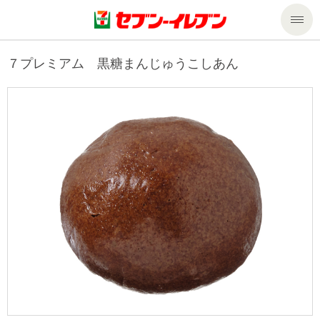
商品のご案内
７プレミアム 黒糖まんじゅうこしあん
セール・キャンペーン
商品のご案内トップ
今週の新商品
サービス
来週の新商品
企業情報
サービストップ
商品カテゴリ一覧
nanacoトップ
私たちの取組み
企業情報トップ
セブンプレミアム
マルチコピー機でできること
ニュースリリース
サステナビリティ
便利なサービス
食の安全・安心への取組み
マルチコピー機でできることトップ
ごあいさつ
サステナビリティトップ