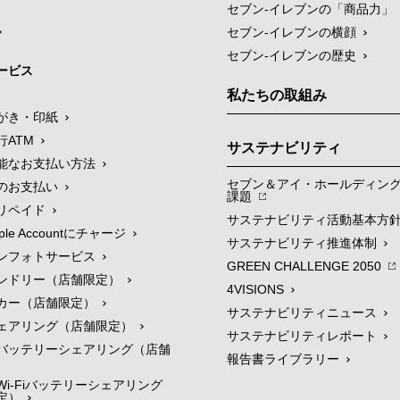
セブン‐イレブンの「商品力」
セブン-イレブンの横顔
セブン-イレブンの歴史
ービス
私たちの取組み
がき・印紙
行ATM
サステナビリティ
能なお支払い方法
セブン＆アイ・ホールディン
のお支払い
課題
リペイド
サステナビリティ活動基本方
le Accountにチャージ
サステナビリティ推進体制
ンフォトサービス
GREEN CHALLENGE 2050
ンドリー（店舗限定）
4VISIONS
カー（店舗限定）
サステナビリティニュース
ェアリング（店舗限定）
サステナビリティレポート
バッテリーシェアリング（店舗
報告書ライブラリー
i-Fiバッテリーシェアリング
定）