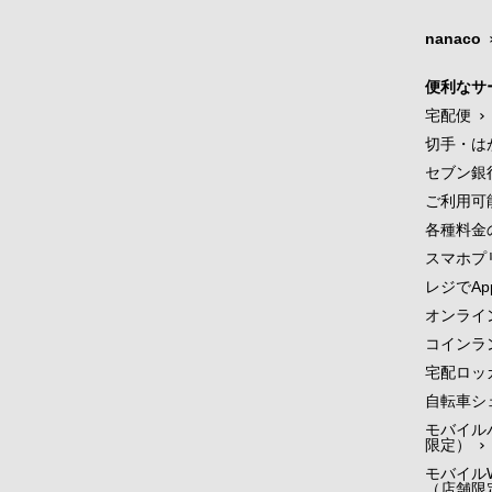
nanaco
便利なサ
宅配便
切手・は
セブン銀
ご利用可
各種料金
スマホプ
レジでApp
オンライ
コインラ
宅配ロッ
自転車シ
モバイル
限定）
モバイルW
（店舗限