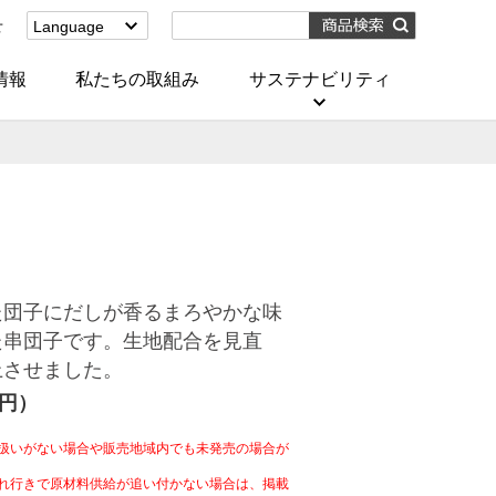
せ
Language
English
(Corporate)
情報
私たちの取組み
サステナビリティ
English
(Services)
中文[繁體字]
(服務)
简体中文(服务)
한국어(서비스)
ภาษาไทย
(บริการ)
た団子にだしが香るまろやかな味
た串団子です。生地配合を見直
上させました。
4円）
扱いがない場合や販売地域内でも未発売の場合が
れ行きで原材料供給が追い付かない場合は、掲載