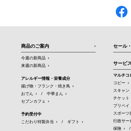
商品のご案内
セール
今週の新商品
サービ
来週の新商品
マルチコ
アレルギー情報・栄養成分
コピー
揚げ物・フランク・焼き鳥
スキャン
おでん
/
中華まん
チケット
セブンカフェ
プリペイ
スポーツ
予約受付中
行政サー
こだわり特製弁当
/
ギフト
保険
/