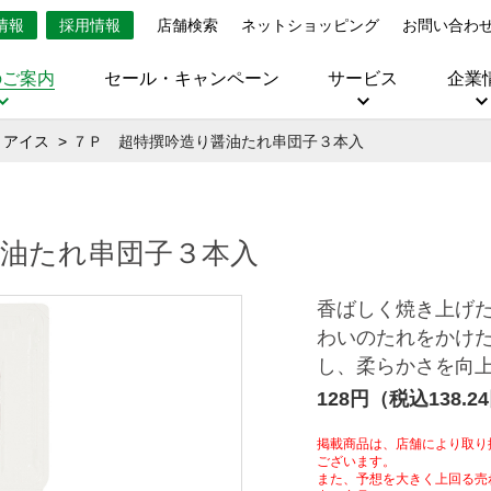
情報
採用情報
店舗検索
ネットショッピング
お問い合わ
のご案内
セール・キャンペーン
サービス
企業
・アイス
７Ｐ 超特撰吟造り醤油たれ串団子３本入
醤油たれ串団子３本入
香ばしく焼き上げ
わいのたれをかけ
し、柔らかさを向
128円（税込138.2
掲載商品は、店舗により取り
ございます。
また、予想を大きく上回る売