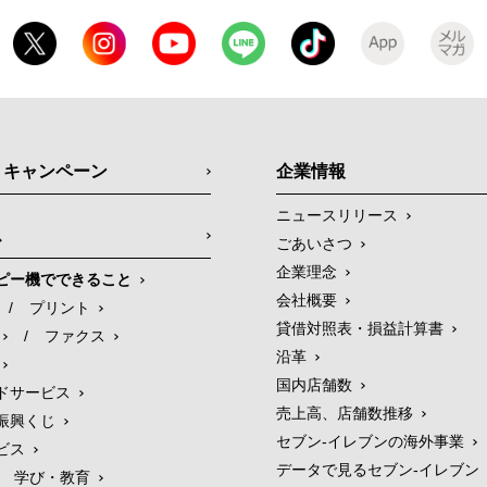
・キャンペーン
企業情報
ニュースリリース
ス
ごあいさつ
企業理念
ピー機でできること
会社概要
/
プリント
貸借対照表・損益計算書
/
ファクス
沿革
国内店舗数
ドサービス
売上高、店舗数推移
振興くじ
セブン‐イレブンの海外事業
ビス
データで見るセブン‐イレブン
学び・教育