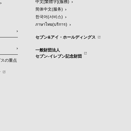
中文[繁體字](服務)
简体中文(服务)
한국어(서비스)
ภาษาไทย(บริการ)
セブン&アイ・ホールディングス
一般財団法人
セブン-イレブン記念財団
グスの重点
針