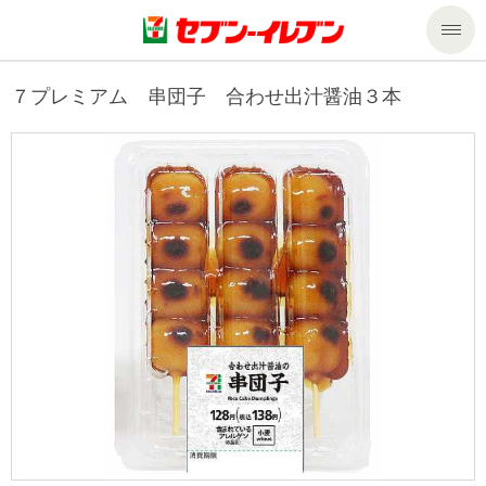
商品のご案内
７プレミアム 串団子 合わせ出汁醤油３本
セール・キャンペーン
商品のご案内トップ
今週の新商品
サービス
来週の新商品
企業情報
サービストップ
商品カテゴリ一覧
nanacoトップ
私たちの取組み
企業情報トップ
セブンプレミアム
マルチコピー機でできること
ニュースリリース
サステナビリティ
便利なサービス
食の安全・安心への取組み
マルチコピー機でできることトップ
ごあいさつ
サステナビリティトップ