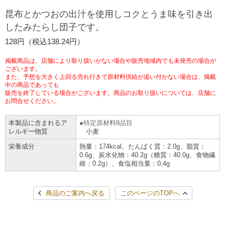
チケットサービス
宅配便
昆布とかつおの出汁を使用しコクとうま味を引き出
ギフト
コピー
企業理念
セブン＆アイ・ホールディングスの重点課題
したみたらし団子です。
加盟店オーナー募集
物件募集・購入
セブン‐イレブンでお受取り
セブンチケット
切手・はがき・印紙
128円（税込138.24円）
プリペイドカード・金券
プリント
会社概要
サステナビリティ活動基本方針
アルバイト情報
採用情報
掲載商品は、店舗により取り扱いがない場合や販売地域内でも未発売の場合が
タワーレコード
停電時のサービス停止のお知らせ
チケットぴあ
セブン銀行ATM
ございます。
ニンテンドー・ダウンロードカード
スキャン
貸借対照表・損益計算書
サステナビリティ推進体制
また、予想を大きく上回る売れ行きで原材料供給が追い付かない場合は、掲載
店舗検索
ネットショッピング
中の商品であっても
お問い合わせ
販売を終了している場合がございます。商品のお取り扱いについては、店舗に
セブンネットショッピング
イープラス
ご利用可能なお支払い方法
ファクス
沿革
GREEN CHALLENGE 2050
お問合せください。
Language
本製品に含まれるア
特定原材料8品目
CNプレイガイド
各種料金のお支払い
チケット
国内店舗数
4VISIONS
English (Corporate)
レルギー物質
小麦
栄養成分
熱量：174kcal、たんぱく質：2.0g、脂質：
English (Services)
JTB
スマホプリペイド
プリペイドサービス
0.6g、炭水化物：40.2g（糖質：40.0g、食物繊
売上高、店舗数推移
サステナビリティニュース
維：0.2g）、食塩相当量：0.4g
中文[繁體字](服務)
レジでApple Accountにチャージ
スポーツ振興くじ
セブン‐イレブンの海外事業
简体中文(服务)
サステナビリティレポート
商品のご案内へ戻る
このページのTOPへ
한국어(서비스)
オンラインフォトサービス
行政サービス
データで見るセブン‐イレブン
報告書ライブラリー
ภาษาไทย(บริการ)