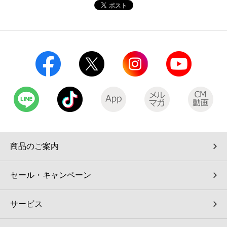
コインランドリー（店舗限定）
保険
セブン‐イレブンの「商品力」
宅配ロッカー（店舗限定）
学び・教育
セブン-イレブンの横顔
自転車シェアリング（店舗限定）
セブン-イレブンの歴史
モバイルバッテリーシェアリング（店舗限定）
モバイルWi-Fiバッテリーシェアリング（店舗限定）
商品のご案内
荷物預かりサービス「ecbocloakエクボクローク」（店舗限定）
セール・キャンペーン
パウダースペース ラブン（店舗限定）
サービス
ソフトバンクギフト