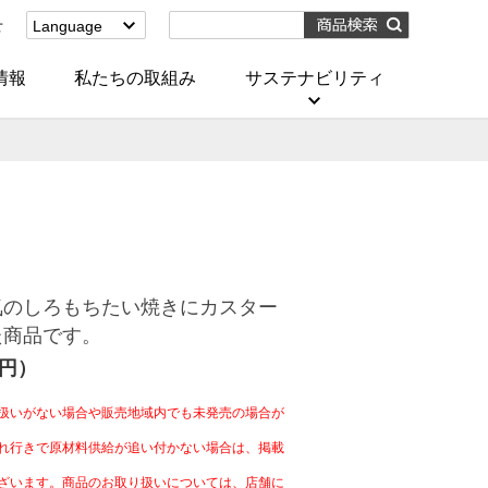
せ
Language
English
(Corporate)
情報
私たちの取組み
サステナビリティ
English
(Services)
中文[繁體字]
(服務)
简体中文(服务)
한국어(서비스)
ภาษาไทย
(บริการ)
気のしろもちたい焼きにカスター
た商品です。
4円）
扱いがない場合や販売地域内でも未発売の場合が
れ行きで原材料供給が追い付かない場合は、掲載
ざいます。商品のお取り扱いについては、店舗に