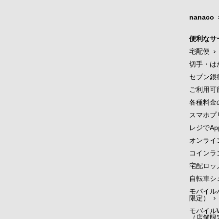
nanaco
便利なサ
宅配便
切手・は
セブン銀
ご利用可
各種料金
スマホプ
レジでApp
オンライ
コインラ
宅配ロッ
自転車シ
モバイル
限定）
モバイルW
（店舗限