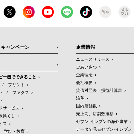
・キャンペーン
企業情報
ニュースリリース
ス
ごあいさつ
企業理念
ピー機でできること
会社概要
/
プリント
貸借対照表・損益計算書
/
ファクス
沿革
国内店舗数
ドサービス
売上高、店舗数推移
振興くじ
セブン‐イレブンの海外事業
ビス
データで見るセブン‐イレブン
学び・教育