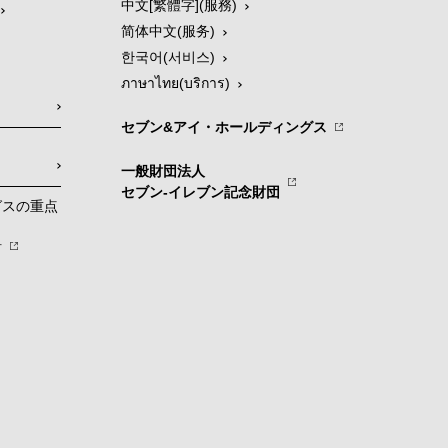
中文[繁體字](服務)
简体中文(服务)
한국어(서비스)
ภาษาไทย(บริการ)
セブン&アイ・ホールディングス
一般財団法人
セブン-イレブン記念財団
グスの重点
針