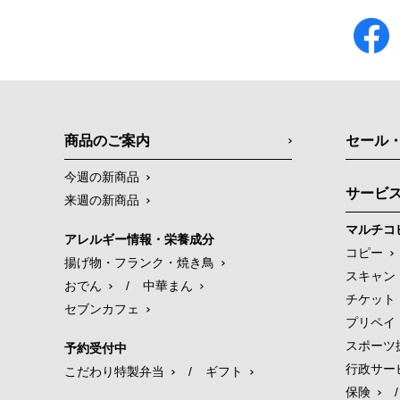
商品のご案内
セール
今週の新商品
サービ
来週の新商品
マルチコ
アレルギー情報・栄養成分
コピー
揚げ物・フランク・焼き鳥
スキャン
おでん
/
中華まん
チケット
セブンカフェ
プリペイ
スポーツ
予約受付中
行政サー
こだわり特製弁当
/
ギフト
保険
/