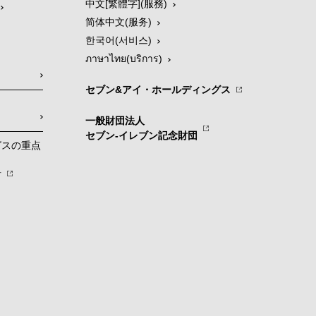
中文[繁體字](服務)
简体中文(服务)
한국어(서비스)
ภาษาไทย(บริการ)
セブン&アイ・ホールディングス
一般財団法人
セブン-イレブン記念財団
グスの重点
針