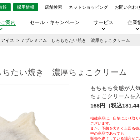
情報
採用情報
店舗検索
ネットショッピング
お問い合わ
のご案内
セール・キャンペーン
サービス
企業
・アイス
７プレミアム しろもちたい焼き 濃厚ちょこクリーム
もちたい焼き 濃厚ちょこクリーム
もちもち食感が人
ちょこクリームを
168円（税込181.4
掲載商品は、店舗により取り
ございます。
また、予想を大きく上回る売
中の商品であっても
販売を終了している場合がご