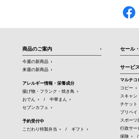
商品のご案内
セール
今週の新商品
サービ
来週の新商品
マルチコ
アレルギー情報・栄養成分
コピー
揚げ物・フランク・焼き鳥
スキャン
おでん
/
中華まん
チケット
セブンカフェ
プリペイ
スポーツ
予約受付中
行政サー
こだわり特製弁当
/
ギフト
保険
/