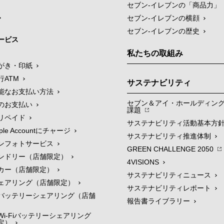
セブン‐イレブンの「商品力」
セブン-イレブンの横顔
セブン-イレブンの歴史
ービス
私たちの取組み
がき・印紙
行ATM
サステナビリティ
能なお支払い方法
セブン＆アイ・ホールディン
のお支払い
課題
リペイド
サステナビリティ活動基本方
le Accountにチャージ
サステナビリティ推進体制
ンフォトサービス
GREEN CHALLENGE 2050
ンドリー（店舗限定）
4VISIONS
カー（店舗限定）
サステナビリティニュース
ェアリング（店舗限定）
サステナビリティレポート
バッテリーシェアリング（店舗
報告書ライブラリー
i-Fiバッテリーシェアリング
定）