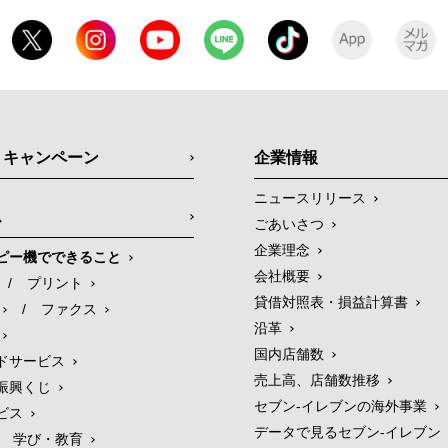
・キャンペーン
企業情報
ニュースリリース
ス
ごあいさつ
企業理念
ピー機でできること
会社概要
/
プリント
貸借対照表・損益計算書
/
ファクス
沿革
国内店舗数
ドサービス
売上高、店舗数推移
振興くじ
セブン‐イレブンの海外事業
ビス
データで見るセブン‐イレブン
学び・教育