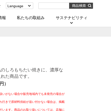
せ
Language
English
(Corporate)
情報
私たちの取組み
サステナビリティ
English
(Services)
中文[繁體字]
(服務)
简体中文(服务)
한국어(서비스)
ภาษาไทย
(บริการ)
気のしろもちたい焼きに、濃厚な
入れた商品です。
4円）
扱いがない場合や販売地域内でも未発売の場合が
れ行きで原材料供給が追い付かない場合は、掲載
ざいます。商品のお取り扱いについては、店舗に