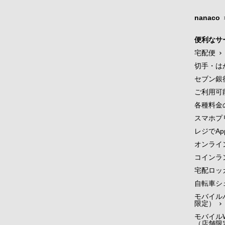
nanaco
便利なサ
宅配便
切手・は
セブン銀
ご利用可
各種料金
スマホプ
レジでApp
オンライ
コインラ
宅配ロッ
自転車シ
モバイル
限定）
モバイルW
（店舗限