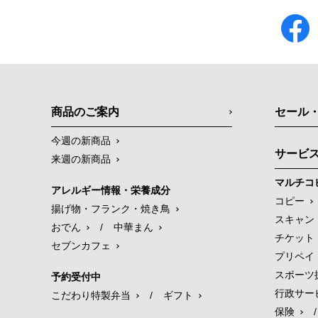
商品のご案内
セール
今週の新商品
サービ
来週の新商品
マルチコ
アレルギー情報・栄養成分
コピー
揚げ物・フランク・焼き鳥
スキャン
おでん
/
中華まん
チケット
セブンカフェ
プリペイ
スポーツ
予約受付中
行政サー
こだわり特製弁当
/
ギフト
保険
/