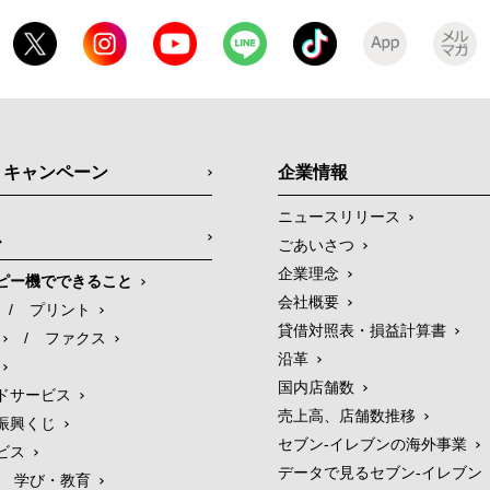
・キャンペーン
企業情報
ニュースリリース
ス
ごあいさつ
企業理念
ピー機でできること
会社概要
/
プリント
貸借対照表・損益計算書
/
ファクス
沿革
国内店舗数
ドサービス
売上高、店舗数推移
振興くじ
セブン‐イレブンの海外事業
ビス
データで見るセブン‐イレブン
学び・教育