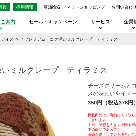
情報
採用情報
店舗検索
ネットショッピング
お問い合わ
のご案内
セール・キャンペーン
サービス
企業
・アイス
７プレミアム コク深いミルクレープ ティラミス
深いミルクレープ ティラミス
チーズクリームと
スの味わいをイメ
350円（税込378円
掲載商品は、店舗により取り
ございます。
また、予想を大きく上回る売
中の商品であっても
販売を終了している場合がご