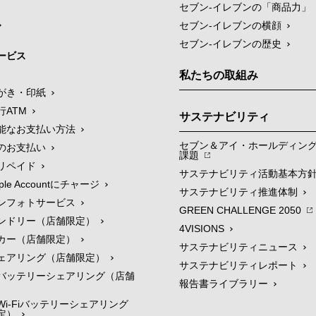
セブン‐イレブンの「商品力」
セブン-イレブンの横顔
セブン-イレブンの歴史
ービス
私たちの取組み
がき・印紙
行ATM
サステナビリティ
能なお支払い方法
セブン＆アイ・ホールディン
のお支払い
課題
リペイド
サステナビリティ活動基本方
le Accountにチャージ
サステナビリティ推進体制
ンフォトサービス
GREEN CHALLENGE 2050
ンドリー（店舗限定）
4VISIONS
カー（店舗限定）
サステナビリティニュース
ェアリング（店舗限定）
サステナビリティレポート
バッテリーシェアリング（店舗
報告書ライブラリー
i-Fiバッテリーシェアリング
定）