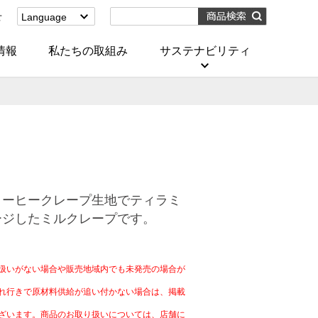
せ
Language
English
(Corporate)
情報
私たちの取組み
サステナビリティ
English
(Services)
中文[繁體字]
(服務)
简体中文(服务)
한국어(서비스)
ภาษาไทย
(บริการ)
コーヒークレープ生地でティラミ
ージしたミルクレープです。
）
扱いがない場合や販売地域内でも未発売の場合が
れ行きで原材料供給が追い付かない場合は、掲載
ざいます。商品のお取り扱いについては、店舗に