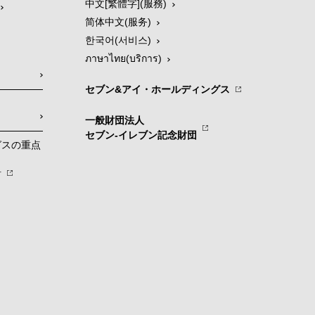
中文[繁體字](服務)
简体中文(服务)
한국어(서비스)
ภาษาไทย(บริการ)
セブン&アイ・ホールディングス
一般財団法人
セブン-イレブン記念財団
グスの重点
針