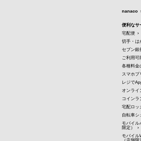
nanaco
便利なサ
宅配便
切手・は
セブン銀
ご利用可
各種料金
スマホプ
レジでApp
オンライ
コインラ
宅配ロッ
自転車シ
モバイル
限定）
モバイルW
（店舗限