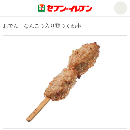
商品のご案内
おでん なんこつ入り鶏つくね串
セール・キャンペーン
商品のご案内トップ
今週の新商品
サービス
来週の新商品
企業情報
サービストップ
商品カテゴリ一覧
nanacoトップ
私たちの取組み
企業情報トップ
セブンプレミアム
マルチコピー機でできること
ニュースリリース
サステナビリティ
便利なサービス
食の安全・安心への取組み
マルチコピー機でできることトップ
ごあいさつ
サステナビリティトップ