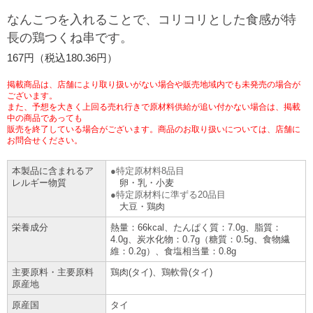
チケットサービス
宅配便
なんこつを入れることで、コリコリとした食感が特
ギフト
コピー
企業理念
セブン＆アイ・ホールディングスの重点課題
長の鶏つくね串です。
加盟店オーナー募集
物件募集・購入
セブン‐イレブンでお受取り
セブンチケット
切手・はがき・印紙
167円（税込180.36円）
プリペイドカード・金券
プリント
会社概要
サステナビリティ活動基本方針
アルバイト情報
採用情報
掲載商品は、店舗により取り扱いがない場合や販売地域内でも未発売の場合が
タワーレコード
停電時のサービス停止のお知らせ
チケットぴあ
セブン銀行ATM
ございます。
ニンテンドー・ダウンロードカード
スキャン
貸借対照表・損益計算書
サステナビリティ推進体制
また、予想を大きく上回る売れ行きで原材料供給が追い付かない場合は、掲載
店舗検索
ネットショッピング
中の商品であっても
お問い合わせ
販売を終了している場合がございます。商品のお取り扱いについては、店舗に
セブンネットショッピング
イープラス
ご利用可能なお支払い方法
ファクス
沿革
GREEN CHALLENGE 2050
お問合せください。
Language
本製品に含まれるア
特定原材料8品目
CNプレイガイド
各種料金のお支払い
チケット
国内店舗数
4VISIONS
English (Corporate)
レルギー物質
卵・乳・小麦
特定原材料に準ずる20品目
大豆・鶏肉
English (Services)
JTB
スマホプリペイド
プリペイドサービス
売上高、店舗数推移
サステナビリティニュース
栄養成分
熱量：66kcal、たんぱく質：7.0g、脂質：
中文[繁體字](服務)
4.0g、炭水化物：0.7g（糖質：0.5g、食物繊
維：0.2g）、食塩相当量：0.8g
レジでApple Accountにチャージ
スポーツ振興くじ
セブン‐イレブンの海外事業
简体中文(服务)
サステナビリティレポート
主要原料・主要原料
鶏肉(タイ)、鶏軟骨(タイ)
한국어(서비스)
原産地
オンラインフォトサービス
行政サービス
データで見るセブン‐イレブン
報告書ライブラリー
ภาษาไทย(บริการ)
原産国
タイ