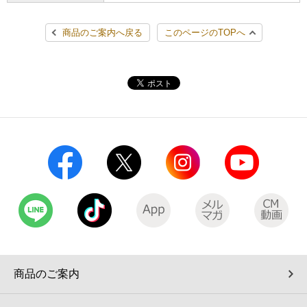
コインランドリー（店舗限定）
保険
セブン‐イレブンの「商品力」
商品のご案内へ戻る
このページのTOPへ
宅配ロッカー（店舗限定）
学び・教育
セブン-イレブンの横顔
自転車シェアリング（店舗限定）
セブン-イレブンの歴史
モバイルバッテリーシェアリング（店舗限定）
モバイルWi-Fiバッテリーシェアリング（店舗限定）
荷物預かりサービス「ecbocloakエクボクローク」（店舗限定）
パウダースペース ラブン（店舗限定）
商品のご案内
ソフトバンクギフト