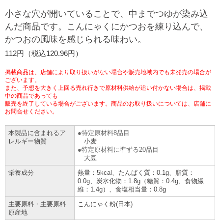
チケットサービス
宅配便
小さな穴が開いていることで、中までつゆが染み込
ギフト
コピー
企業理念
セブン＆アイ・ホールディングスの重点課題
んだ商品です。こんにゃくにかつおを練り込んで、
加盟店オーナー募集
物件募集・購入
かつおの風味を感じられる味わい。
セブン‐イレブンでお受取り
セブンチケット
切手・はがき・印紙
プリペイドカード・金券
プリント
会社概要
サステナビリティ活動基本方針
112円（税込120.96円）
アルバイト情報
採用情報
タワーレコード
停電時のサービス停止のお知らせ
チケットぴあ
セブン銀行ATM
ニンテンドー・ダウンロードカード
スキャン
貸借対照表・損益計算書
サステナビリティ推進体制
掲載商品は、店舗により取り扱いがない場合や販売地域内でも未発売の場合が
店舗検索
ネットショッピング
ございます。
また、予想を大きく上回る売れ行きで原材料供給が追い付かない場合は、掲載
お問い合わせ
セブンネットショッピング
イープラス
ご利用可能なお支払い方法
ファクス
中の商品であっても
沿革
GREEN CHALLENGE 2050
販売を終了している場合がございます。商品のお取り扱いについては、店舗に
Language
お問合せください。
CNプレイガイド
各種料金のお支払い
チケット
国内店舗数
4VISIONS
English (Corporate)
本製品に含まれるア
特定原材料8品目
レルギー物質
小麦
English (Services)
JTB
特定原材料に準ずる20品目
スマホプリペイド
プリペイドサービス
売上高、店舗数推移
サステナビリティニュース
大豆
中文[繁體字](服務)
栄養成分
熱量：5kcal、たんぱく質：0.1g、脂質：
レジでApple Accountにチャージ
スポーツ振興くじ
セブン‐イレブンの海外事業
简体中文(服务)
サステナビリティレポート
0.0g、炭水化物：1.8g（糖質：0.4g、食物繊
維：1.4g）、食塩相当量：0.8g
한국어(서비스)
主要原料・主要原料
こんにゃく粉(日本)
オンラインフォトサービス
行政サービス
データで見るセブン‐イレブン
報告書ライブラリー
原産地
ภาษาไทย(บริการ)