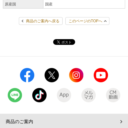
原産国
国産
コインランドリー（店舗限定）
保険
セブン‐イレブンの「商品力」
商品のご案内へ戻る
このページのTOPへ
宅配ロッカー（店舗限定）
学び・教育
セブン-イレブンの横顔
自転車シェアリング（店舗限定）
セブン-イレブンの歴史
モバイルバッテリーシェアリング（店舗限定）
モバイルWi-Fiバッテリーシェアリング（店舗限定）
荷物預かりサービス「ecbocloakエクボクローク」（店舗限定）
パウダースペース ラブン（店舗限定）
ソフトバンクギフト
商品のご案内