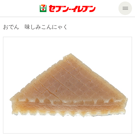
商品のご案内
おでん 味しみこんにゃく
セール・キャンペーン
商品のご案内トップ
今週の新商品
サービス
来週の新商品
企業情報
サービストップ
商品カテゴリ一覧
nanacoトップ
私たちの取組み
企業情報トップ
セブンプレミアム
マルチコピー機でできること
ニュースリリース
サステナビリティ
便利なサービス
食の安全・安心への取組み
マルチコピー機でできることトップ
ごあいさつ
サステナビリティトップ