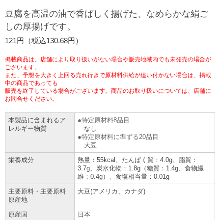
チケットサービス
宅配便
豆腐を高温の油で香ばしく揚げた、なめらかな絹ご
ギフト
コピー
企業理念
セブン＆アイ・ホールディングスの重点課題
しの厚揚げです。
加盟店オーナー募集
物件募集・購入
セブン‐イレブンでお受取り
セブンチケット
切手・はがき・印紙
121円（税込130.68円）
プリペイドカード・金券
プリント
会社概要
サステナビリティ活動基本方針
アルバイト情報
採用情報
掲載商品は、店舗により取り扱いがない場合や販売地域内でも未発売の場合が
タワーレコード
停電時のサービス停止のお知らせ
チケットぴあ
セブン銀行ATM
ございます。
ニンテンドー・ダウンロードカード
スキャン
貸借対照表・損益計算書
サステナビリティ推進体制
また、予想を大きく上回る売れ行きで原材料供給が追い付かない場合は、掲載
店舗検索
ネットショッピング
中の商品であっても
お問い合わせ
販売を終了している場合がございます。商品のお取り扱いについては、店舗に
セブンネットショッピング
イープラス
ご利用可能なお支払い方法
ファクス
沿革
GREEN CHALLENGE 2050
お問合せください。
Language
本製品に含まれるア
特定原材料8品目
CNプレイガイド
各種料金のお支払い
チケット
国内店舗数
4VISIONS
English (Corporate)
レルギー物質
なし
特定原材料に準ずる20品目
大豆
English (Services)
JTB
スマホプリペイド
プリペイドサービス
売上高、店舗数推移
サステナビリティニュース
栄養成分
熱量：55kcal、たんぱく質：4.0g、脂質：
中文[繁體字](服務)
3.7g、炭水化物：1.8g（糖質：1.4g、食物繊
維：0.4g）、食塩相当量：0.01g
レジでApple Accountにチャージ
スポーツ振興くじ
セブン‐イレブンの海外事業
简体中文(服务)
サステナビリティレポート
主要原料・主要原料
大豆(アメリカ、カナダ)
한국어(서비스)
原産地
オンラインフォトサービス
行政サービス
データで見るセブン‐イレブン
報告書ライブラリー
ภาษาไทย(บริการ)
原産国
日本