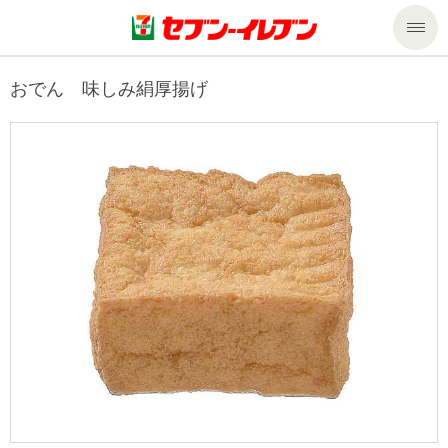
商品のご案内
おでん 味しみ絹厚揚げ
セール・キャンペーン
商品のご案内トップ
今週の新商品
サービス
来週の新商品
企業情報
サービストップ
商品カテゴリ一覧
nanacoトップ
私たちの取組み
企業情報トップ
セブンプレミアム
マルチコピー機でできること
ニュースリリース
サステナビリティ
便利なサービス
食の安全・安心への取組み
マルチコピー機でできることトップ
ごあいさつ
サステナビリティトップ