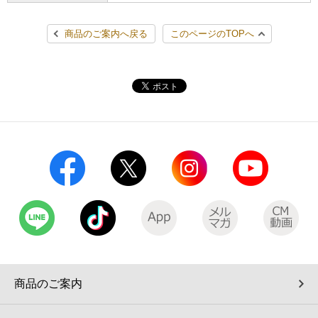
コインランドリー（店舗限定）
保険
セブン‐イレブンの「商品力」
商品のご案内へ戻る
このページのTOPへ
宅配ロッカー（店舗限定）
学び・教育
セブン-イレブンの横顔
自転車シェアリング（店舗限定）
セブン-イレブンの歴史
モバイルバッテリーシェアリング（店舗限定）
モバイルWi-Fiバッテリーシェアリング（店舗限定）
荷物預かりサービス「ecbocloakエクボクローク」（店舗限定）
パウダースペース ラブン（店舗限定）
商品のご案内
ソフトバンクギフト