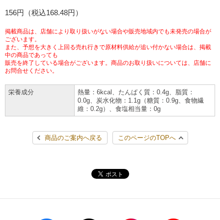
チケットサービス
156円（税込168.48円）
宅配便
ギフト
コピー
企業理念
セブン＆アイ・ホールディングスの重点課題
加盟店オーナー募集
物件募集・購入
掲載商品は、店舗により取り扱いがない場合や販売地域内でも未発売の場合が
セブン‐イレブンでお受取り
セブンチケット
切手・はがき・印紙
ございます。
プリペイドカード・金券
プリント
会社概要
サステナビリティ活動基本方針
また、予想を大きく上回る売れ行きで原材料供給が追い付かない場合は、掲載
アルバイト情報
採用情報
中の商品であっても
販売を終了している場合がございます。商品のお取り扱いについては、店舗に
タワーレコード
停電時のサービス停止のお知らせ
チケットぴあ
セブン銀行ATM
ニンテンドー・ダウンロードカード
スキャン
貸借対照表・損益計算書
サステナビリティ推進体制
お問合せください。
店舗検索
ネットショッピング
お問い合わせ
栄養成分
熱量：6kcal、たんぱく質：0.4g、脂質：
セブンネットショッピング
イープラス
ご利用可能なお支払い方法
ファクス
沿革
GREEN CHALLENGE 2050
0.0g、炭水化物：1.1g（糖質：0.9g、食物繊
維：0.2g）、食塩相当量：0g
Language
CNプレイガイド
各種料金のお支払い
チケット
国内店舗数
4VISIONS
English (Corporate)
商品のご案内へ戻る
このページのTOPへ
English (Services)
JTB
スマホプリペイド
プリペイドサービス
売上高、店舗数推移
サステナビリティニュース
中文[繁體字](服務)
レジでApple Accountにチャージ
スポーツ振興くじ
セブン‐イレブンの海外事業
简体中文(服务)
サステナビリティレポート
한국어(서비스)
オンラインフォトサービス
行政サービス
データで見るセブン‐イレブン
報告書ライブラリー
ภาษาไทย(บริการ)