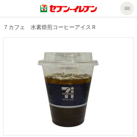
商品のご案内
７カフェ 水素焙煎コーヒーアイスＲ
セール・キャンペーン
商品のご案内トップ
今週の新商品
サービス
来週の新商品
企業情報
サービストップ
商品カテゴリ一覧
nanacoトップ
私たちの取組み
企業情報トップ
セブンプレミアム
マルチコピー機でできること
ニュースリリース
サステナビリティ
便利なサービス
食の安全・安心への取組み
マルチコピー機でできることトップ
ごあいさつ
サステナビリティトップ