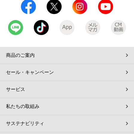
コインランドリー（店舗限定）
保険
セブン‐イレブンの「商品力」
宅配ロッカー（店舗限定）
学び・教育
セブン-イレブンの横顔
自転車シェアリング（店舗限定）
セブン-イレブンの歴史
商品のご案内
モバイルバッテリーシェアリング（店舗限定）
セール・キャンペーン
モバイルWi-Fiバッテリーシェアリング（店舗限定）
サービス
荷物預かりサービス「ecbocloakエクボクローク」（店舗限定）
私たちの取組み
パウダースペース ラブン（店舗限定）
サステナビリティ
ソフトバンクギフト