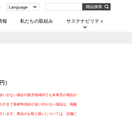
せ
Language
English
(Corporate)
情報
私たちの取組み
サステナビリティ
English
(Services)
中文[繁體字]
(服務)
简体中文(服务)
한국어(서비스)
ภาษาไทย
(บริการ)
2円）
扱いがない場合や販売地域内でも未発売の場合が
れ行きで原材料供給が追い付かない場合は、掲載
ざいます。商品のお取り扱いについては、店舗に