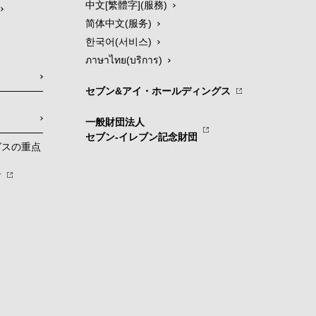
中文[繁體字](服務)
简体中文(服务)
한국어(서비스)
ภาษาไทย(บริการ)
セブン&アイ・ホールディングス
一般財団法人
セブン-イレブン記念財団
グスの重点
針