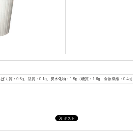
んぱく質：0.6g、脂質：0.1g、炭水化物：1.9g（糖質：1.6g、食物繊維：0.4g