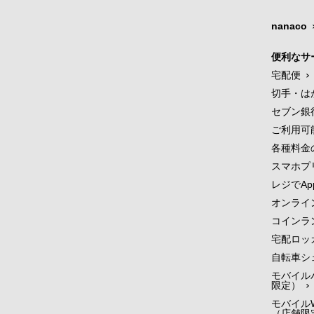
nanaco
便利なサ
宅配便
切手・は
セブン銀
ご利用可
各種料金
スマホプ
レジでApp
オンライ
コインラ
宅配ロッ
自転車シ
モバイル
限定）
モバイルW
（店舗限