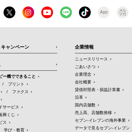
・キャンペーン
企業情報
ニュースリリース
ス
ごあいさつ
企業理念
ピー機でできること
会社概要
/
プリント
貸借対照表・損益計算書
/
ファクス
沿革
国内店舗数
ドサービス
売上高、店舗数推移
振興くじ
セブン‐イレブンの海外事業
ビス
データで見るセブン‐イレブン
学び・教育