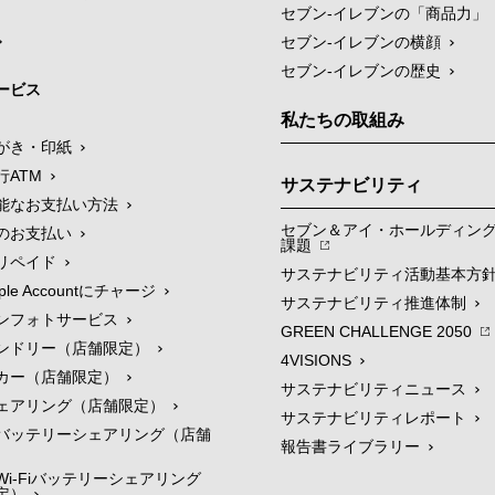
セブン‐イレブンの「商品力」
セブン-イレブンの横顔
セブン-イレブンの歴史
ービス
私たちの取組み
がき・印紙
行ATM
サステナビリティ
能なお支払い方法
セブン＆アイ・ホールディン
のお支払い
課題
リペイド
サステナビリティ活動基本方
le Accountにチャージ
サステナビリティ推進体制
ンフォトサービス
GREEN CHALLENGE 2050
ンドリー（店舗限定）
4VISIONS
カー（店舗限定）
サステナビリティニュース
ェアリング（店舗限定）
サステナビリティレポート
バッテリーシェアリング（店舗
報告書ライブラリー
i-Fiバッテリーシェアリング
定）