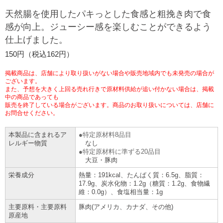
チケットサービス
宅配便
天然腸を使用したパキっとした食感と粗挽き肉で食
ギフト
コピー
企業理念
セブン＆アイ・ホールディングスの重点課題
感が向上。ジューシー感を楽しむことができるよう
加盟店オーナー募集
物件募集・購入
仕上げました。
セブン‐イレブンでお受取り
セブンチケット
切手・はがき・印紙
プリペイドカード・金券
プリント
会社概要
サステナビリティ活動基本方針
150円（税込162円）
アルバイト情報
採用情報
タワーレコード
停電時のサービス停止のお知らせ
チケットぴあ
セブン銀行ATM
ニンテンドー・ダウンロードカード
スキャン
貸借対照表・損益計算書
サステナビリティ推進体制
掲載商品は、店舗により取り扱いがない場合や販売地域内でも未発売の場合が
店舗検索
ネットショッピング
ございます。
また、予想を大きく上回る売れ行きで原材料供給が追い付かない場合は、掲載
お問い合わせ
セブンネットショッピング
イープラス
ご利用可能なお支払い方法
ファクス
中の商品であっても
沿革
GREEN CHALLENGE 2050
販売を終了している場合がございます。商品のお取り扱いについては、店舗に
Language
お問合せください。
CNプレイガイド
各種料金のお支払い
チケット
国内店舗数
4VISIONS
English (Corporate)
本製品に含まれるア
特定原材料8品目
レルギー物質
なし
English (Services)
JTB
特定原材料に準ずる20品目
スマホプリペイド
プリペイドサービス
売上高、店舗数推移
サステナビリティニュース
大豆・豚肉
中文[繁體字](服務)
栄養成分
熱量：191kcal、たんぱく質：6.5g、脂質：
レジでApple Accountにチャージ
スポーツ振興くじ
セブン‐イレブンの海外事業
简体中文(服务)
サステナビリティレポート
17.9g、炭水化物：1.2g（糖質：1.2g、食物繊
維：0.0g）、食塩相当量：1g
한국어(서비스)
主要原料・主要原料
豚肉(アメリカ、カナダ、その他)
オンラインフォトサービス
行政サービス
データで見るセブン‐イレブン
報告書ライブラリー
原産地
ภาษาไทย(บริการ)