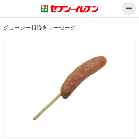
商品のご案内
ジューシー粗挽きソーセージ
セール・キャンペーン
商品のご案内トップ
今週の新商品
サービス
来週の新商品
企業情報
サービストップ
商品カテゴリ一覧
nanacoトップ
私たちの取組み
企業情報トップ
セブンプレミアム
マルチコピー機でできること
ニュースリリース
サステナビリティ
便利なサービス
食の安全・安心への取組み
マルチコピー機でできることトップ
ごあいさつ
サステナビリティトップ