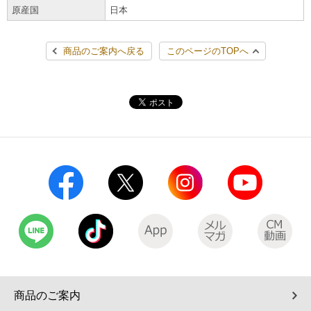
原産国
日本
コインランドリー（店舗限定）
保険
セブン‐イレブンの「商品力」
商品のご案内へ戻る
このページのTOPへ
宅配ロッカー（店舗限定）
学び・教育
セブン-イレブンの横顔
自転車シェアリング（店舗限定）
セブン-イレブンの歴史
モバイルバッテリーシェアリング（店舗限定）
モバイルWi-Fiバッテリーシェアリング（店舗限定）
荷物預かりサービス「ecbocloakエクボクローク」（店舗限定）
パウダースペース ラブン（店舗限定）
ソフトバンクギフト
商品のご案内