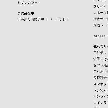
チケット
セブンカフェ
プリペイ
スポーツ
予約受付中
行政サー
こだわり特製弁当
/
ギフト
保険
/
nanaco
便利なサ
宅配便
切手・は
セブン銀
ご利用可
各種料金
スマホプ
レジでApp
オンライ
コインラ