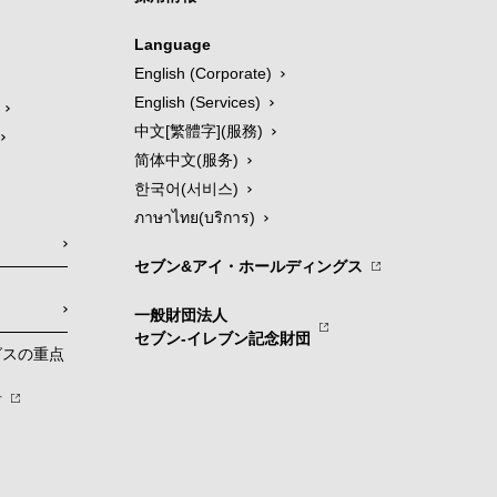
Language
English (Corporate)
English (Services)
中文[繁體字](服務)
简体中文(服务)
한국어(서비스)
ภาษาไทย(บริการ)
セブン&アイ・ホールディングス
一般財団法人
セブン-イレブン記念財団
グスの重点
針