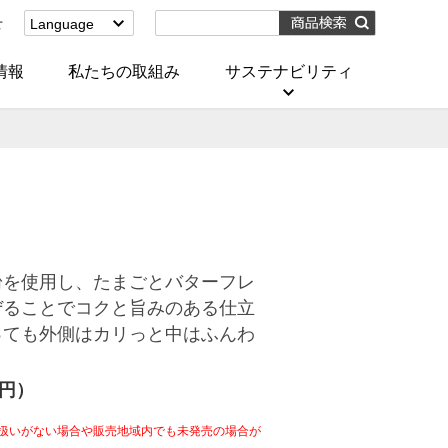
せ
Language
English
(Corporate)
情報
私たちの取組み
サステナビリティ
English
(Services)
中文[繁體字]
(服務)
简体中文(服务)
한국어(서비스)
ภาษาไทย
(บริการ)
粉を使用し、たまごとバターフレ
ぜることでコクと旨みのある仕立
っても外側はカリっと中はふんわ
。
4円）
扱いがない場合や販売地域内でも未発売の場合が