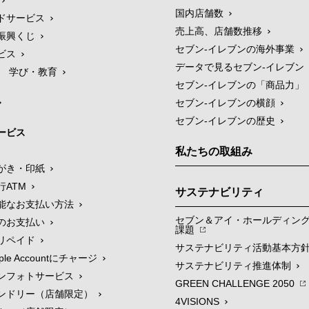
国内店舗数
ドサービス
売上高、店舗数推移
振興くじ
セブン‐イレブンの海外事業
ビス
データで見るセブン‐イレブン
学び・教育
セブン‐イレブンの「商品力」
セブン-イレブンの横顔
セブン-イレブンの歴史
ービス
私たちの取組み
がき・印紙
行ATM
サステナビリティ
能なお支払い方法
セブン＆アイ・ホールディン
のお支払い
課題
リペイド
サステナビリティ活動基本方
le Accountにチャージ
サステナビリティ推進体制
ンフォトサービス
GREEN CHALLENGE 2050
ンドリー（店舗限定）
4VISIONS