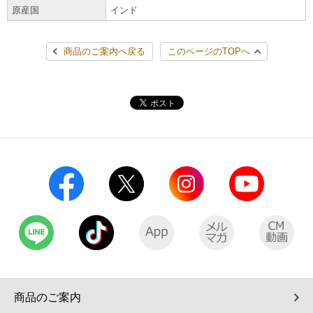
原産国
インド
コインランドリー（店舗限定）
保険
セブン‐イレブンの「商品力」
商品のご案内へ戻る
このページのTOPへ
宅配ロッカー（店舗限定）
学び・教育
セブン-イレブンの横顔
自転車シェアリング（店舗限定）
セブン-イレブンの歴史
モバイルバッテリーシェアリング（店舗限定）
モバイルWi-Fiバッテリーシェアリング（店舗限定）
荷物預かりサービス「ecbocloakエクボクローク」（店舗限定）
パウダースペース ラブン（店舗限定）
ソフトバンクギフト
商品のご案内