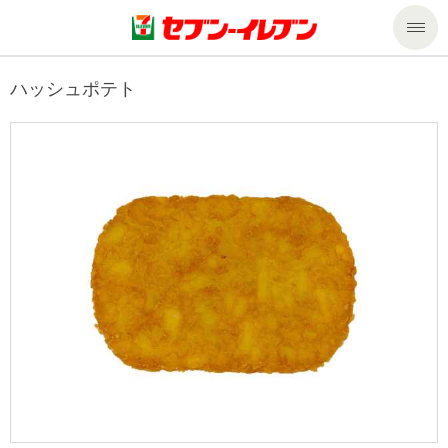
商品のご案内
ハッシュポテト
セール・キャンペーン
商品のご案内トップ
今週の新商品
サービス
来週の新商品
企業情報
サービストップ
商品カテゴリ一覧
nanacoトップ
私たちの取組み
企業情報トップ
セブンプレミアム
マルチコピー機でできること
ニュースリリース
サステナビリティ
便利なサービス
食の安全・安心への取組み
マルチコピー機でできることトップ
ごあいさつ
サステナビリティトップ