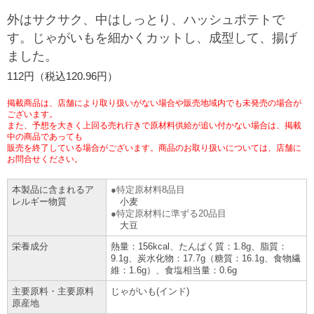
チケットサービス
宅配便
外はサクサク、中はしっとり、ハッシュポテトで
ギフト
コピー
企業理念
セブン＆アイ・ホールディングスの重点課題
す。じゃがいもを細かくカットし、成型して、揚げ
加盟店オーナー募集
物件募集・購入
ました。
セブン‐イレブンでお受取り
セブンチケット
切手・はがき・印紙
プリペイドカード・金券
プリント
会社概要
サステナビリティ活動基本方針
112円（税込120.96円）
アルバイト情報
採用情報
タワーレコード
停電時のサービス停止のお知らせ
チケットぴあ
セブン銀行ATM
ニンテンドー・ダウンロードカード
スキャン
貸借対照表・損益計算書
サステナビリティ推進体制
掲載商品は、店舗により取り扱いがない場合や販売地域内でも未発売の場合が
店舗検索
ネットショッピング
ございます。
また、予想を大きく上回る売れ行きで原材料供給が追い付かない場合は、掲載
お問い合わせ
セブンネットショッピング
イープラス
ご利用可能なお支払い方法
ファクス
中の商品であっても
沿革
GREEN CHALLENGE 2050
販売を終了している場合がございます。商品のお取り扱いについては、店舗に
Language
お問合せください。
CNプレイガイド
各種料金のお支払い
チケット
国内店舗数
4VISIONS
English (Corporate)
本製品に含まれるア
特定原材料8品目
レルギー物質
小麦
English (Services)
JTB
特定原材料に準ずる20品目
スマホプリペイド
プリペイドサービス
売上高、店舗数推移
サステナビリティニュース
大豆
中文[繁體字](服務)
栄養成分
熱量：156kcal、たんぱく質：1.8g、脂質：
レジでApple Accountにチャージ
スポーツ振興くじ
セブン‐イレブンの海外事業
简体中文(服务)
サステナビリティレポート
9.1g、炭水化物：17.7g（糖質：16.1g、食物繊
維：1.6g）、食塩相当量：0.6g
한국어(서비스)
主要原料・主要原料
じゃがいも(インド)
オンラインフォトサービス
行政サービス
データで見るセブン‐イレブン
報告書ライブラリー
原産地
ภาษาไทย(บริการ)