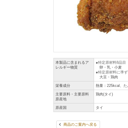
本製品に含まれるア
特定原材料8品目
レルギー物質
卵・乳・小麦
特定原材料に準ず
大豆・鶏肉
栄養成分
熱量：225kcal、
主要原料・主要原料
鶏肉(タイ)
原産地
原産国
タイ
商品のご案内へ戻る