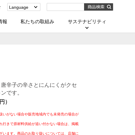
せ
Language
English
(Corporate)
情報
私たちの取組み
サステナビリティ
English
(Services)
中文[繁體字]
(服務)
简体中文(服务)
한국어(서비스)
ภาษาไทย
(บริการ)
と唐辛子の辛さとにんにくがクセ
キンです。
6円）
扱いがない場合や販売地域内でも未発売の場合が
れ行きで原材料供給が追い付かない場合は、掲載
ざいます。商品のお取り扱いについては、店舗に