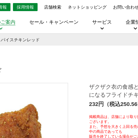
情報
採用情報
店舗検索
ネットショッピング
お問い合わ
のご案内
セール・キャンペーン
サービス
企業
スパイスチキンレッド
ド
ザクザク衣の食感
になるフライドチ
232円（税込250.5
掲載商品は、店舗により取り
ございます。
また、予想を大きく上回る売
中の商品であっても
販売を終了している場合がご