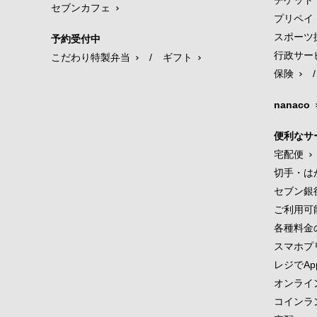
チケット
セブンカフェ
プリペイ
スポーツ
予約受付中
行政サー
こだわり特製弁当
/
ギフト
保険
/
nanaco
便利なサ
宅配便
切手・は
セブン銀
ご利用可
各種料金
スマホプ
レジでApp
オンライ
コインラ