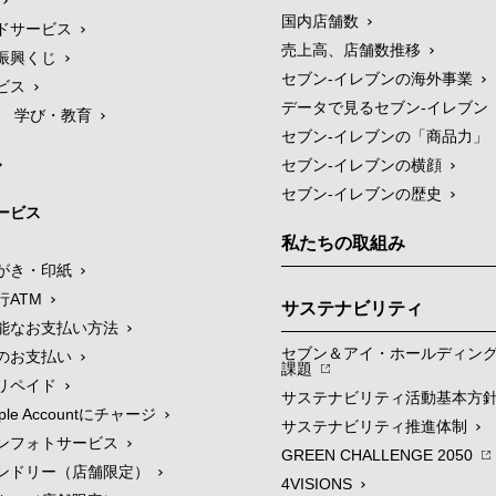
国内店舗数
ドサービス
売上高、店舗数推移
振興くじ
セブン‐イレブンの海外事業
ビス
データで見るセブン‐イレブン
学び・教育
セブン‐イレブンの「商品力」
セブン-イレブンの横顔
セブン-イレブンの歴史
ービス
私たちの取組み
がき・印紙
行ATM
サステナビリティ
能なお支払い方法
セブン＆アイ・ホールディン
のお支払い
課題
リペイド
サステナビリティ活動基本方
le Accountにチャージ
サステナビリティ推進体制
ンフォトサービス
GREEN CHALLENGE 2050
ンドリー（店舗限定）
4VISIONS