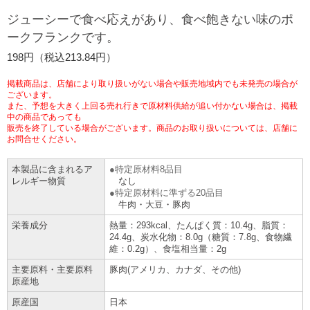
チケットサービス
宅配便
ジューシーで食べ応えがあり、食べ飽きない味のポ
ギフト
コピー
企業理念
セブン＆アイ・ホールディングスの重点課題
ークフランクです。
加盟店オーナー募集
物件募集・購入
セブン‐イレブンでお受取り
セブンチケット
切手・はがき・印紙
198円（税込213.84円）
プリペイドカード・金券
プリント
会社概要
サステナビリティ活動基本方針
アルバイト情報
採用情報
掲載商品は、店舗により取り扱いがない場合や販売地域内でも未発売の場合が
タワーレコード
停電時のサービス停止のお知らせ
チケットぴあ
セブン銀行ATM
ございます。
ニンテンドー・ダウンロードカード
スキャン
貸借対照表・損益計算書
サステナビリティ推進体制
また、予想を大きく上回る売れ行きで原材料供給が追い付かない場合は、掲載
店舗検索
ネットショッピング
中の商品であっても
お問い合わせ
販売を終了している場合がございます。商品のお取り扱いについては、店舗に
セブンネットショッピング
イープラス
ご利用可能なお支払い方法
ファクス
沿革
GREEN CHALLENGE 2050
お問合せください。
Language
本製品に含まれるア
特定原材料8品目
CNプレイガイド
各種料金のお支払い
チケット
国内店舗数
4VISIONS
English (Corporate)
レルギー物質
なし
特定原材料に準ずる20品目
牛肉・大豆・豚肉
English (Services)
JTB
スマホプリペイド
プリペイドサービス
売上高、店舗数推移
サステナビリティニュース
栄養成分
熱量：293kcal、たんぱく質：10.4g、脂質：
中文[繁體字](服務)
24.4g、炭水化物：8.0g（糖質：7.8g、食物繊
維：0.2g）、食塩相当量：2g
レジでApple Accountにチャージ
スポーツ振興くじ
セブン‐イレブンの海外事業
简体中文(服务)
サステナビリティレポート
主要原料・主要原料
豚肉(アメリカ、カナダ、その他)
한국어(서비스)
原産地
オンラインフォトサービス
行政サービス
データで見るセブン‐イレブン
報告書ライブラリー
ภาษาไทย(บริการ)
原産国
日本