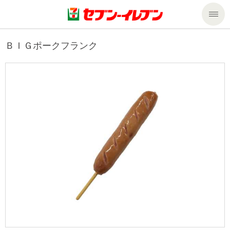
商品のご案内
ＢＩＧポークフランク
セール・キャンペーン
商品のご案内トップ
今週の新商品
サービス
来週の新商品
企業情報
サービストップ
商品カテゴリ一覧
nanacoトップ
私たちの取組み
企業情報トップ
セブンプレミアム
マルチコピー機でできること
ニュースリリース
サステナビリティ
便利なサービス
食の安全・安心への取組み
マルチコピー機でできることトップ
ごあいさつ
サステナビリティトップ