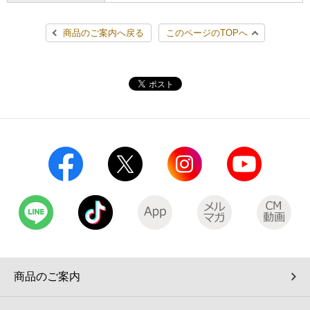
コインランドリー（店舗限定）
保険
セブン‐イレブンの「商品力」
商品のご案内へ戻る
このページのTOPへ
宅配ロッカー（店舗限定）
学び・教育
セブン-イレブンの横顔
自転車シェアリング（店舗限定）
セブン-イレブンの歴史
モバイルバッテリーシェアリング（店舗限定）
モバイルWi-Fiバッテリーシェアリング（店舗限定）
荷物預かりサービス「ecbocloakエクボクローク」（店舗限定）
パウダースペース ラブン（店舗限定）
商品のご案内
ソフトバンクギフト