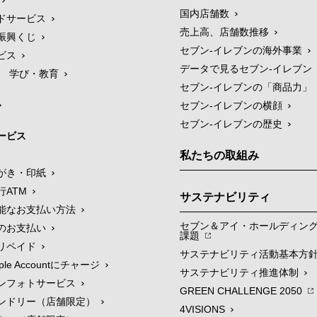
国内店舗数
ドサービス
売上高、店舗数推移
振興くじ
セブン‐イレブンの海外事業
ビス
データで見るセブン‐イレブン
学び・教育
セブン‐イレブンの「商品力」
セブン-イレブンの横顔
セブン-イレブンの歴史
ービス
私たちの取組み
がき・印紙
行ATM
サステナビリティ
能なお支払い方法
セブン＆アイ・ホールディン
のお支払い
課題
リペイド
サステナビリティ活動基本方
le Accountにチャージ
サステナビリティ推進体制
ンフォトサービス
GREEN CHALLENGE 2050
ンドリー（店舗限定）
4VISIONS