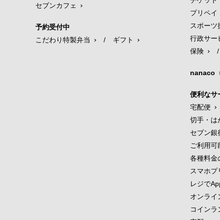
チケット
セブンカフェ
プリペイ
スポーツ
予約受付中
行政サー
こだわり特製弁当
/
ギフト
保険
/
nanaco
便利なサ
宅配便
切手・は
セブン銀
ご利用可
各種料金
スマホプ
レジでApp
オンライ
コインラ