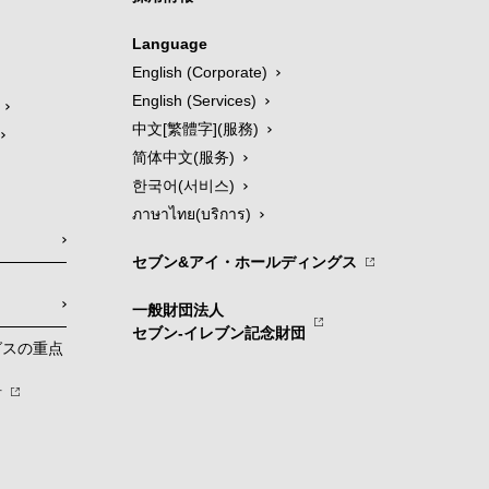
Language
English (Corporate)
English (Services)
中文[繁體字](服務)
简体中文(服务)
한국어(서비스)
ภาษาไทย(บริการ)
セブン&アイ・ホールディングス
一般財団法人
セブン-イレブン記念財団
グスの重点
針