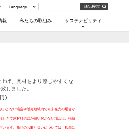
せ
Language
English
(Corporate)
情報
私たちの取組み
サステナビリティ
English
(Services)
中文[繁體字]
(服務)
简体中文(服务)
한국어(서비스)
ภาษาไทย
(บริการ)
仕上げ、具材をより感じやすくな
ル致しました。
6円）
扱いがない場合や販売地域内でも未発売の場合が
れ行きで原材料供給が追い付かない場合は、掲載
ざいます。商品のお取り扱いについては、店舗に