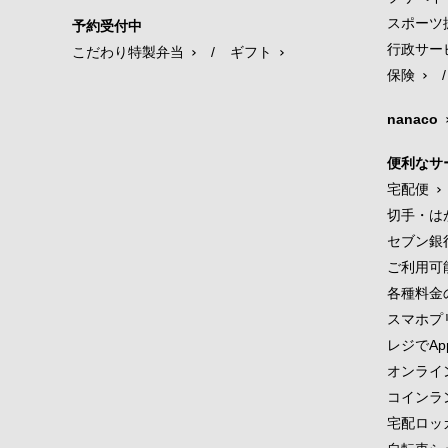
スポーツ
予約受付中
行政サー
こだわり特製弁当
/
ギフト
保険
/
nanaco
便利なサ
宅配便
切手・は
セブン銀
ご利用可
各種料金
スマホプ
レジでApp
オンライ
コインラ
宅配ロッ