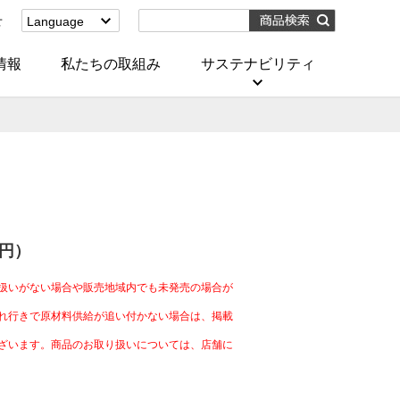
せ
Language
English
(Corporate)
情報
私たちの取組み
サステナビリティ
English
(Services)
中文[繁體字]
(服務)
简体中文(服务)
한국어(서비스)
ภาษาไทย
(บริการ)
4円）
扱いがない場合や販売地域内でも未発売の場合が
れ行きで原材料供給が追い付かない場合は、掲載
ざいます。商品のお取り扱いについては、店舗に