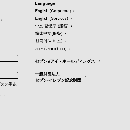
Language
English (Corporate)
English (Services)
中文[繁體字](服務)
简体中文(服务)
한국어(서비스)
ภาษาไทย(บริการ)
セブン&アイ・ホールディングス
一般財団法人
セブン-イレブン記念財団
グスの重点
針