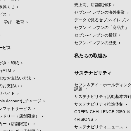
売上高、店舗数推移
振興くじ
セブン‐イレブンの海外事業
ビス
データで見るセブン‐イレブン
学び・教育
セブン‐イレブンの「商品力」
セブン-イレブンの横顔
セブン-イレブンの歴史
ービス
私たちの取組み
がき・印紙
行ATM
サステナビリティ
能なお支払い方法
セブン＆アイ・ホールディン
のお支払い
課題
リペイド
サステナビリティ活動基本方
le Accountにチャージ
サステナビリティ推進体制
ンフォトサービス
GREEN CHALLENGE 2050
ンドリー（店舗限定）
4VISIONS
カー（店舗限定）
サステナビリティニュース