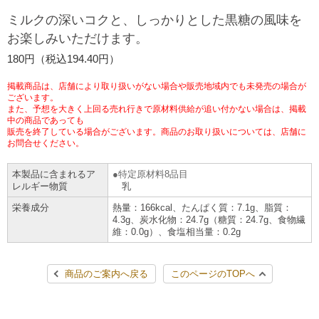
チケットサービス
宅配便
ミルクの深いコクと、しっかりとした黒糖の風味を
ギフト
コピー
企業理念
セブン＆アイ・ホールディングスの重点課題
お楽しみいただけます。
加盟店オーナー募集
物件募集・購入
セブン‐イレブンでお受取り
セブンチケット
切手・はがき・印紙
180円（税込194.40円）
プリペイドカード・金券
プリント
会社概要
サステナビリティ活動基本方針
アルバイト情報
採用情報
掲載商品は、店舗により取り扱いがない場合や販売地域内でも未発売の場合が
タワーレコード
停電時のサービス停止のお知らせ
チケットぴあ
セブン銀行ATM
ございます。
ニンテンドー・ダウンロードカード
スキャン
貸借対照表・損益計算書
サステナビリティ推進体制
また、予想を大きく上回る売れ行きで原材料供給が追い付かない場合は、掲載
店舗検索
ネットショッピング
中の商品であっても
お問い合わせ
販売を終了している場合がございます。商品のお取り扱いについては、店舗に
セブンネットショッピング
イープラス
ご利用可能なお支払い方法
ファクス
沿革
GREEN CHALLENGE 2050
お問合せください。
Language
本製品に含まれるア
特定原材料8品目
CNプレイガイド
各種料金のお支払い
チケット
国内店舗数
4VISIONS
English (Corporate)
レルギー物質
乳
栄養成分
熱量：166kcal、たんぱく質：7.1g、脂質：
English (Services)
JTB
スマホプリペイド
プリペイドサービス
4.3g、炭水化物：24.7g（糖質：24.7g、食物繊
売上高、店舗数推移
サステナビリティニュース
維：0.0g）、食塩相当量：0.2g
中文[繁體字](服務)
レジでApple Accountにチャージ
スポーツ振興くじ
セブン‐イレブンの海外事業
简体中文(服务)
サステナビリティレポート
商品のご案内へ戻る
このページのTOPへ
한국어(서비스)
オンラインフォトサービス
行政サービス
データで見るセブン‐イレブン
報告書ライブラリー
ภาษาไทย(บริการ)