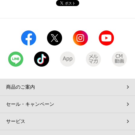
コインランドリー（店舗限定）
保険
セブン‐イレブンの「商品力」
宅配ロッカー（店舗限定）
学び・教育
セブン-イレブンの横顔
自転車シェアリング（店舗限定）
セブン-イレブンの歴史
モバイルバッテリーシェアリング（店舗限定）
モバイルWi-Fiバッテリーシェアリング（店舗限定）
商品のご案内
荷物預かりサービス「ecbocloakエクボクローク」（店舗限定）
セール・キャンペーン
パウダースペース ラブン（店舗限定）
サービス
ソフトバンクギフト