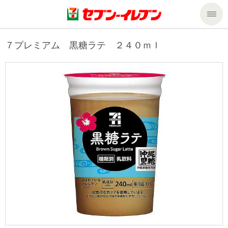
商品のご案内
７プレミアム 黒糖ラテ ２４０ｍｌ
セール・キャンペーン
商品のご案内トップ
今週の新商品
サービス
来週の新商品
企業情報
サービストップ
商品カテゴリ一覧
nanacoトップ
私たちの取組み
企業情報トップ
セブンプレミアム
マルチコピー機でできること
ニュースリリース
サステナビリティ
便利なサービス
食の安全・安心への取組み
マルチコピー機でできることトップ
ごあいさつ
サステナビリティトップ