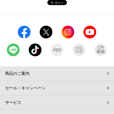
コインランドリー（店舗限定）
保険
セブン‐イレブンの「商品力」
宅配ロッカー（店舗限定）
学び・教育
セブン-イレブンの横顔
自転車シェアリング（店舗限定）
セブン-イレブンの歴史
モバイルバッテリーシェアリング（店舗限定）
モバイルWi-Fiバッテリーシェアリング（店舗限定）
商品のご案内
荷物預かりサービス「ecbocloakエクボクローク」（店舗限定）
セール・キャンペーン
パウダースペース ラブン（店舗限定）
サービス
ソフトバンクギフト