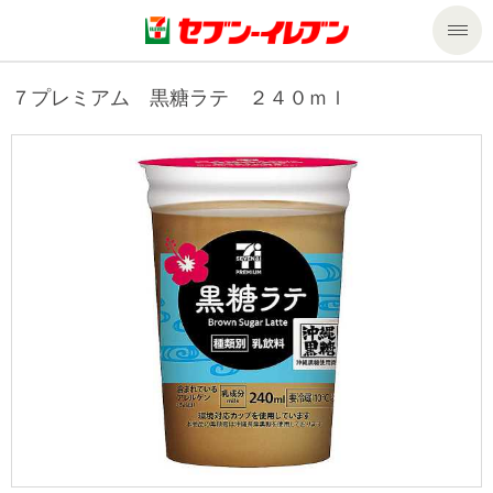
商品のご案内
７プレミアム 黒糖ラテ ２４０ｍｌ
セール・キャンペーン
商品のご案内トップ
今週の新商品
サービス
来週の新商品
企業情報
サービストップ
商品カテゴリ一覧
nanacoトップ
私たちの取組み
企業情報トップ
セブンプレミアム
マルチコピー機でできること
ニュースリリース
サステナビリティ
便利なサービス
食の安全・安心への取組み
マルチコピー機でできることトップ
ごあいさつ
サステナビリティトップ