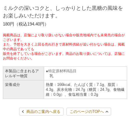
チケットサービス
宅配便
ミルクの深いコクと、しっかりとした黒糖の風味を
ギフト
コピー
企業理念
セブン＆アイ・ホールディングスの重点課題
お楽しみいただけます。
加盟店オーナー募集
物件募集・購入
セブン‐イレブンでお受取り
セブンチケット
切手・はがき・印紙
180円（税込194.40円）
プリペイドカード・金券
プリント
会社概要
サステナビリティ活動基本方針
アルバイト情報
採用情報
掲載商品は、店舗により取り扱いがない場合や販売地域内でも未発売の場合が
タワーレコード
停電時のサービス停止のお知らせ
チケットぴあ
セブン銀行ATM
ございます。
ニンテンドー・ダウンロードカード
スキャン
貸借対照表・損益計算書
サステナビリティ推進体制
また、予想を大きく上回る売れ行きで原材料供給が追い付かない場合は、掲載
店舗検索
ネットショッピング
中の商品であっても
お問い合わせ
販売を終了している場合がございます。商品のお取り扱いについては、店舗に
セブンネットショッピング
イープラス
ご利用可能なお支払い方法
ファクス
沿革
GREEN CHALLENGE 2050
お問合せください。
Language
本製品に含まれるア
特定原材料8品目
CNプレイガイド
各種料金のお支払い
チケット
国内店舗数
4VISIONS
English (Corporate)
レルギー物質
乳
栄養成分
熱量：166kcal、たんぱく質：7.1g、脂質：
English (Services)
JTB
スマホプリペイド
プリペイドサービス
4.3g、炭水化物：24.7g（糖質：24.7g、食物繊
売上高、店舗数推移
サステナビリティニュース
維：0.0g）、食塩相当量：0.2g
中文[繁體字](服務)
レジでApple Accountにチャージ
スポーツ振興くじ
セブン‐イレブンの海外事業
简体中文(服务)
サステナビリティレポート
商品のご案内へ戻る
このページのTOPへ
한국어(서비스)
オンラインフォトサービス
行政サービス
データで見るセブン‐イレブン
報告書ライブラリー
ภาษาไทย(บริการ)