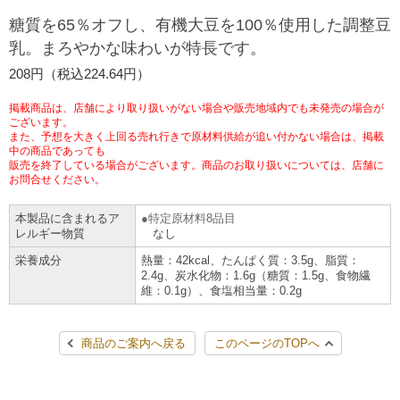
チケットサービス
宅配便
糖質を65％オフし、有機大豆を100％使用した調整豆
ギフト
コピー
企業理念
セブン＆アイ・ホールディングスの重点課題
乳。まろやかな味わいが特長です。
加盟店オーナー募集
物件募集・購入
セブン‐イレブンでお受取り
セブンチケット
切手・はがき・印紙
208円（税込224.64円）
プリペイドカード・金券
プリント
会社概要
サステナビリティ活動基本方針
アルバイト情報
採用情報
掲載商品は、店舗により取り扱いがない場合や販売地域内でも未発売の場合が
タワーレコード
停電時のサービス停止のお知らせ
チケットぴあ
セブン銀行ATM
ございます。
ニンテンドー・ダウンロードカード
スキャン
貸借対照表・損益計算書
サステナビリティ推進体制
また、予想を大きく上回る売れ行きで原材料供給が追い付かない場合は、掲載
店舗検索
ネットショッピング
中の商品であっても
お問い合わせ
販売を終了している場合がございます。商品のお取り扱いについては、店舗に
セブンネットショッピング
イープラス
ご利用可能なお支払い方法
ファクス
沿革
GREEN CHALLENGE 2050
お問合せください。
Language
本製品に含まれるア
特定原材料8品目
CNプレイガイド
各種料金のお支払い
チケット
国内店舗数
4VISIONS
English (Corporate)
レルギー物質
なし
栄養成分
熱量：42kcal、たんぱく質：3.5g、脂質：
English (Services)
JTB
スマホプリペイド
プリペイドサービス
2.4g、炭水化物：1.6g（糖質：1.5g、食物繊
売上高、店舗数推移
サステナビリティニュース
維：0.1g）、食塩相当量：0.2g
中文[繁體字](服務)
レジでApple Accountにチャージ
スポーツ振興くじ
セブン‐イレブンの海外事業
简体中文(服务)
サステナビリティレポート
商品のご案内へ戻る
このページのTOPへ
한국어(서비스)
オンラインフォトサービス
行政サービス
データで見るセブン‐イレブン
報告書ライブラリー
ภาษาไทย(บริการ)