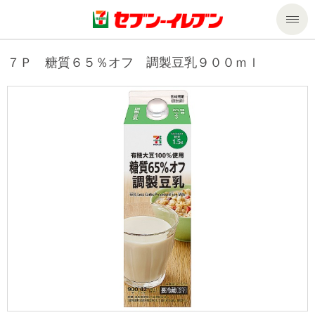
商品のご案内
７Ｐ 糖質６５％オフ 調製豆乳９００ｍｌ
セール・キャンペーン
商品のご案内トップ
今週の新商品
サービス
来週の新商品
企業情報
サービストップ
商品カテゴリ一覧
nanacoトップ
私たちの取組み
企業情報トップ
セブンプレミアム
マルチコピー機でできること
ニュースリリース
サステナビリティ
便利なサービス
食の安全・安心への取組み
マルチコピー機でできることトップ
ごあいさつ
サステナビリティトップ