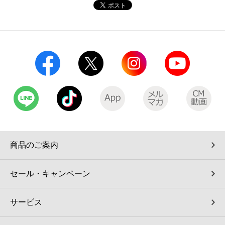
コインランドリー（店舗限定）
保険
セブン‐イレブンの「商品力」
宅配ロッカー（店舗限定）
学び・教育
セブン-イレブンの横顔
自転車シェアリング（店舗限定）
セブン-イレブンの歴史
モバイルバッテリーシェアリング（店舗限定）
モバイルWi-Fiバッテリーシェアリング（店舗限定）
商品のご案内
荷物預かりサービス「ecbocloakエクボクローク」（店舗限定）
セール・キャンペーン
パウダースペース ラブン（店舗限定）
サービス
ソフトバンクギフト