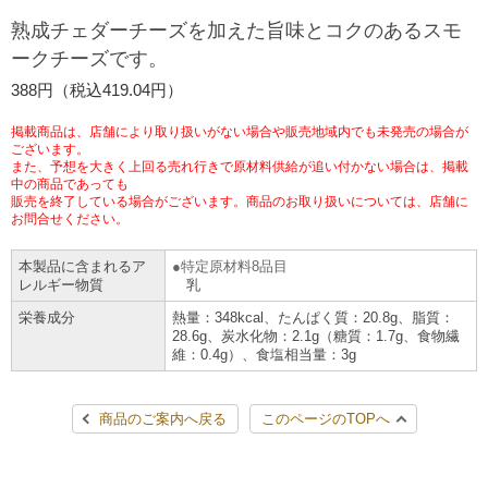
チケットサービス
宅配便
熟成チェダーチーズを加えた旨味とコクのあるスモ
ギフト
コピー
企業理念
セブン＆アイ・ホールディングスの重点課題
ークチーズです。
加盟店オーナー募集
物件募集・購入
セブン‐イレブンでお受取り
セブンチケット
切手・はがき・印紙
388円（税込419.04円）
プリペイドカード・金券
プリント
会社概要
サステナビリティ活動基本方針
アルバイト情報
採用情報
掲載商品は、店舗により取り扱いがない場合や販売地域内でも未発売の場合が
タワーレコード
停電時のサービス停止のお知らせ
チケットぴあ
セブン銀行ATM
ございます。
ニンテンドー・ダウンロードカード
スキャン
貸借対照表・損益計算書
サステナビリティ推進体制
また、予想を大きく上回る売れ行きで原材料供給が追い付かない場合は、掲載
店舗検索
ネットショッピング
中の商品であっても
お問い合わせ
販売を終了している場合がございます。商品のお取り扱いについては、店舗に
セブンネットショッピング
イープラス
ご利用可能なお支払い方法
ファクス
沿革
GREEN CHALLENGE 2050
お問合せください。
Language
本製品に含まれるア
特定原材料8品目
CNプレイガイド
各種料金のお支払い
チケット
国内店舗数
4VISIONS
English (Corporate)
レルギー物質
乳
栄養成分
熱量：348kcal、たんぱく質：20.8g、脂質：
English (Services)
JTB
スマホプリペイド
プリペイドサービス
28.6g、炭水化物：2.1g（糖質：1.7g、食物繊
売上高、店舗数推移
サステナビリティニュース
維：0.4g）、食塩相当量：3g
中文[繁體字](服務)
レジでApple Accountにチャージ
スポーツ振興くじ
セブン‐イレブンの海外事業
简体中文(服务)
サステナビリティレポート
商品のご案内へ戻る
このページのTOPへ
한국어(서비스)
オンラインフォトサービス
行政サービス
データで見るセブン‐イレブン
報告書ライブラリー
ภาษาไทย(บริการ)