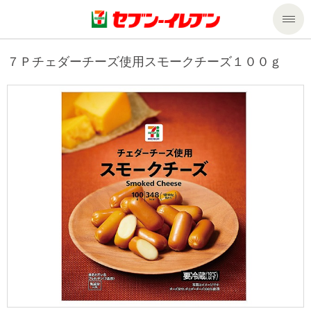
商品のご案内
７Ｐチェダーチーズ使用スモークチーズ１００ｇ
セール・キャンペーン
商品のご案内トップ
今週の新商品
サービス
来週の新商品
企業情報
サービストップ
商品カテゴリ一覧
nanacoトップ
私たちの取組み
企業情報トップ
セブンプレミアム
マルチコピー機でできること
ニュースリリース
サステナビリティ
便利なサービス
食の安全・安心への取組み
マルチコピー機でできることトップ
ごあいさつ
サステナビリティトップ