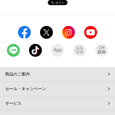
コインランドリー（店舗限定）
保険
セブン‐イレブンの「商品力」
宅配ロッカー（店舗限定）
学び・教育
セブン-イレブンの横顔
自転車シェアリング（店舗限定）
セブン-イレブンの歴史
モバイルバッテリーシェアリング（店舗限定）
モバイルWi-Fiバッテリーシェアリング（店舗限定）
商品のご案内
荷物預かりサービス「ecbocloakエクボクローク」（店舗限定）
セール・キャンペーン
パウダースペース ラブン（店舗限定）
サービス
ソフトバンクギフト