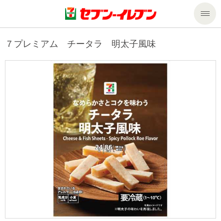
商品のご案内
７プレミアム チータラ 明太子風味
セール・キャンペーン
商品のご案内トップ
今週の新商品
サービス
来週の新商品
企業情報
サービストップ
商品カテゴリ一覧
nanacoトップ
私たちの取組み
企業情報トップ
セブンプレミアム
マルチコピー機でできること
ニュースリリース
サステナビリティ
便利なサービス
食の安全・安心への取組み
マルチコピー機でできることトップ
ごあいさつ
サステナビリティトップ