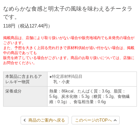
チケットサービス
宅配便
なめらかな食感と明太子の風味を味わえるチータラ
ギフト
コピー
企業理念
セブン＆アイ・ホールディングスの重点課題
です。
加盟店オーナー募集
物件募集・購入
セブン‐イレブンでお受取り
セブンチケット
切手・はがき・印紙
118円（税込127.44円）
プリペイドカード・金券
プリント
会社概要
サステナビリティ活動基本方針
アルバイト情報
採用情報
掲載商品は、店舗により取り扱いがない場合や販売地域内でも未発売の場合が
タワーレコード
停電時のサービス停止のお知らせ
チケットぴあ
セブン銀行ATM
ございます。
ニンテンドー・ダウンロードカード
スキャン
貸借対照表・損益計算書
サステナビリティ推進体制
また、予想を大きく上回る売れ行きで原材料供給が追い付かない場合は、掲載
店舗検索
ネットショッピング
中の商品であっても
お問い合わせ
販売を終了している場合がございます。商品のお取り扱いについては、店舗に
セブンネットショッピング
イープラス
ご利用可能なお支払い方法
ファクス
沿革
GREEN CHALLENGE 2050
お問合せください。
Language
本製品に含まれるア
特定原材料8品目
CNプレイガイド
各種料金のお支払い
チケット
国内店舗数
4VISIONS
English (Corporate)
レルギー物質
乳・小麦
栄養成分
熱量：86kcal、たんぱく質：3.6g、脂質：
English (Services)
JTB
スマホプリペイド
プリペイドサービス
5.6g、炭水化物：5.3g（糖質：5.2g、食物繊
売上高、店舗数推移
サステナビリティニュース
維：0.1g）、食塩相当量：0.6g
中文[繁體字](服務)
レジでApple Accountにチャージ
スポーツ振興くじ
セブン‐イレブンの海外事業
简体中文(服务)
サステナビリティレポート
商品のご案内へ戻る
このページのTOPへ
한국어(서비스)
オンラインフォトサービス
行政サービス
データで見るセブン‐イレブン
報告書ライブラリー
ภาษาไทย(บริการ)