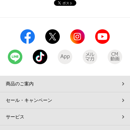
コインランドリー（店舗限定）
保険
セブン‐イレブンの「商品力」
宅配ロッカー（店舗限定）
学び・教育
セブン-イレブンの横顔
自転車シェアリング（店舗限定）
セブン-イレブンの歴史
モバイルバッテリーシェアリング（店舗限定）
モバイルWi-Fiバッテリーシェアリング（店舗限定）
商品のご案内
荷物預かりサービス「ecbocloakエクボクローク」（店舗限定）
セール・キャンペーン
パウダースペース ラブン（店舗限定）
サービス
ソフトバンクギフト