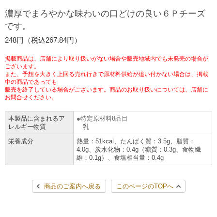
チケットサービス
宅配便
濃厚でまろやかな味わいの口どけの良い６Ｐチーズ
ギフト
コピー
企業理念
セブン＆アイ・ホールディングスの重点課題
です。
加盟店オーナー募集
物件募集・購入
セブン‐イレブンでお受取り
セブンチケット
切手・はがき・印紙
248円（税込267.84円）
プリペイドカード・金券
プリント
会社概要
サステナビリティ活動基本方針
アルバイト情報
採用情報
掲載商品は、店舗により取り扱いがない場合や販売地域内でも未発売の場合が
タワーレコード
停電時のサービス停止のお知らせ
チケットぴあ
セブン銀行ATM
ございます。
ニンテンドー・ダウンロードカード
スキャン
貸借対照表・損益計算書
サステナビリティ推進体制
また、予想を大きく上回る売れ行きで原材料供給が追い付かない場合は、掲載
店舗検索
ネットショッピング
中の商品であっても
お問い合わせ
販売を終了している場合がございます。商品のお取り扱いについては、店舗に
セブンネットショッピング
イープラス
ご利用可能なお支払い方法
ファクス
沿革
GREEN CHALLENGE 2050
お問合せください。
Language
本製品に含まれるア
特定原材料8品目
CNプレイガイド
各種料金のお支払い
チケット
国内店舗数
4VISIONS
English (Corporate)
レルギー物質
乳
栄養成分
熱量：51kcal、たんぱく質：3.5g、脂質：
English (Services)
JTB
スマホプリペイド
プリペイドサービス
4.0g、炭水化物：0.4g（糖質：0.3g、食物繊
売上高、店舗数推移
サステナビリティニュース
維：0.1g）、食塩相当量：0.4g
中文[繁體字](服務)
レジでApple Accountにチャージ
スポーツ振興くじ
セブン‐イレブンの海外事業
简体中文(服务)
サステナビリティレポート
商品のご案内へ戻る
このページのTOPへ
한국어(서비스)
オンラインフォトサービス
行政サービス
データで見るセブン‐イレブン
報告書ライブラリー
ภาษาไทย(บริการ)