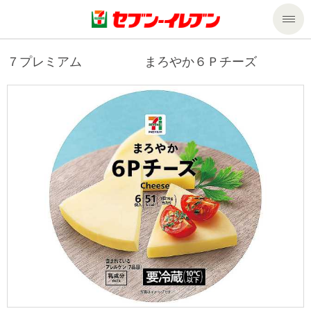
商品のご案内
７プレミアム まろやか６Ｐチーズ
セール・キャンペーン
商品のご案内トップ
今週の新商品
サービス
来週の新商品
企業情報
サービストップ
商品カテゴリ一覧
nanacoトップ
私たちの取組み
企業情報トップ
セブンプレミアム
マルチコピー機でできること
ニュースリリース
サステナビリティ
便利なサービス
食の安全・安心への取組み
マルチコピー機でできることトップ
ごあいさつ
サステナビリティトップ