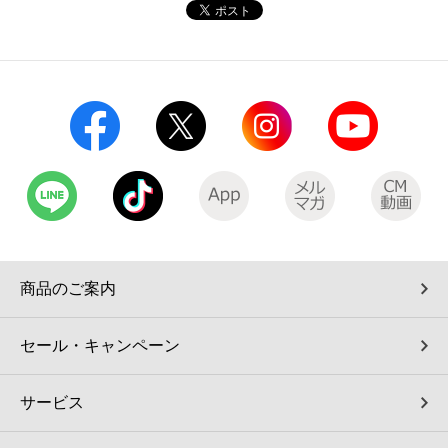
コインランドリー（店舗限定）
保険
セブン‐イレブンの「商品力」
宅配ロッカー（店舗限定）
学び・教育
セブン-イレブンの横顔
自転車シェアリング（店舗限定）
セブン-イレブンの歴史
モバイルバッテリーシェアリング（店舗限定）
モバイルWi-Fiバッテリーシェアリング（店舗限定）
商品のご案内
荷物預かりサービス「ecbocloakエクボクローク」（店舗限定）
セール・キャンペーン
パウダースペース ラブン（店舗限定）
サービス
ソフトバンクギフト