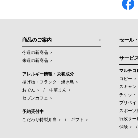
商品のご案内
セール
今週の新商品
サービ
来週の新商品
マルチコ
アレルギー情報・栄養成分
コピー
揚げ物・フランク・焼き鳥
スキャン
おでん
/
中華まん
チケット
セブンカフェ
プリペイ
スポーツ
予約受付中
行政サー
こだわり特製弁当
/
ギフト
保険
/