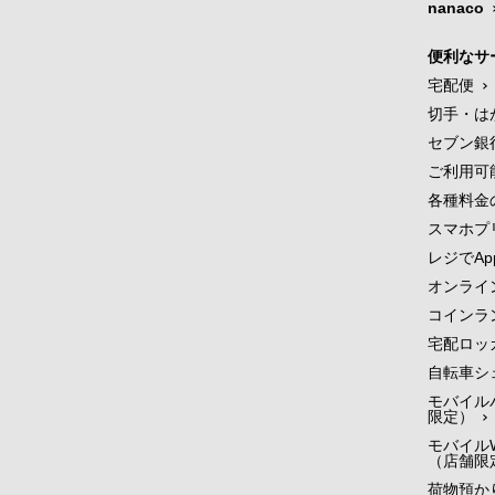
nanaco
便利なサ
宅配便
切手・は
セブン銀
ご利用可
各種料金
スマホプ
レジでApp
オンライ
コインラ
宅配ロッ
自転車シ
モバイル
限定）
モバイルW
（店舗限
荷物預かり