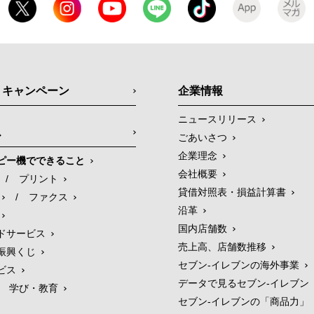
・キャンペーン
企業情報
ニュースリリース
ス
ごあいさつ
企業理念
ピー機でできること
会社概要
/
プリント
貸借対照表・損益計算書
/
ファクス
沿革
国内店舗数
ドサービス
売上高、店舗数推移
振興くじ
セブン‐イレブンの海外事業
ビス
データで見るセブン‐イレブン
学び・教育
セブン‐イレブンの「商品力」