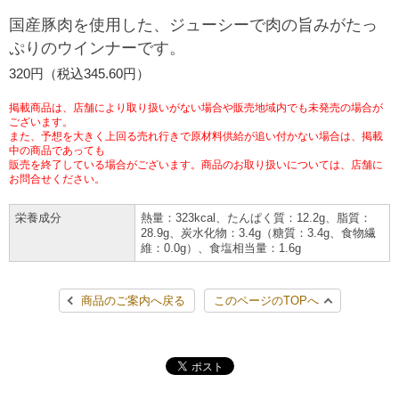
チケットサービス
宅配便
国産豚肉を使用した、ジューシーで肉の旨みがたっ
ギフト
コピー
企業理念
セブン＆アイ・ホールディングスの重点課題
ぷりのウインナーです。
加盟店オーナー募集
物件募集・購入
セブン‐イレブンでお受取り
セブンチケット
切手・はがき・印紙
320円（税込345.60円）
プリペイドカード・金券
プリント
会社概要
サステナビリティ活動基本方針
アルバイト情報
採用情報
掲載商品は、店舗により取り扱いがない場合や販売地域内でも未発売の場合が
タワーレコード
停電時のサービス停止のお知らせ
チケットぴあ
セブン銀行ATM
ございます。
ニンテンドー・ダウンロードカード
スキャン
貸借対照表・損益計算書
サステナビリティ推進体制
また、予想を大きく上回る売れ行きで原材料供給が追い付かない場合は、掲載
店舗検索
ネットショッピング
中の商品であっても
お問い合わせ
販売を終了している場合がございます。商品のお取り扱いについては、店舗に
セブンネットショッピング
イープラス
ご利用可能なお支払い方法
ファクス
沿革
GREEN CHALLENGE 2050
お問合せください。
Language
栄養成分
熱量：323kcal、たんぱく質：12.2g、脂質：
CNプレイガイド
各種料金のお支払い
チケット
国内店舗数
4VISIONS
English (Corporate)
28.9g、炭水化物：3.4g（糖質：3.4g、食物繊
維：0.0g）、食塩相当量：1.6g
English (Services)
JTB
スマホプリペイド
プリペイドサービス
売上高、店舗数推移
サステナビリティニュース
中文[繁體字](服務)
商品のご案内へ戻る
このページのTOPへ
レジでApple Accountにチャージ
スポーツ振興くじ
セブン‐イレブンの海外事業
简体中文(服务)
サステナビリティレポート
한국어(서비스)
オンラインフォトサービス
行政サービス
データで見るセブン‐イレブン
報告書ライブラリー
ภาษาไทย(บริการ)