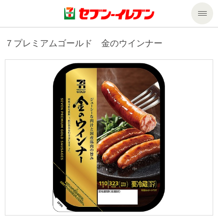
商品のご案内
７プレミアムゴールド 金のウインナー
セール・キャンペーン
商品のご案内トップ
今週の新商品
サービス
来週の新商品
企業情報
サービストップ
商品カテゴリ一覧
nanacoトップ
私たちの取組み
企業情報トップ
セブンプレミアム
マルチコピー機でできること
ニュースリリース
サステナビリティ
便利なサービス
食の安全・安心への取組み
マルチコピー機でできることトップ
ごあいさつ
サステナビリティトップ