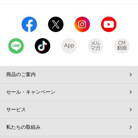
コインランドリー（店舗限定）
保険
セブン‐イレブンの「商品力」
宅配ロッカー（店舗限定）
学び・教育
セブン-イレブンの横顔
自転車シェアリング（店舗限定）
セブン-イレブンの歴史
モバイルバッテリーシェアリング（店舗限定）
商品のご案内
モバイルWi-Fiバッテリーシェアリング（店舗限定）
セール・キャンペーン
荷物預かりサービス「ecbocloakエクボクローク」（店舗限定）
サービス
パウダースペース ラブン（店舗限定）
私たちの取組み
ソフトバンクギフト