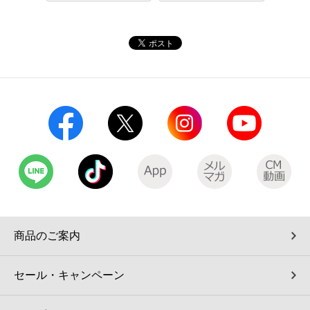
コインランドリー（店舗限定）
保険
セブン‐イレブンの「商品力」
宅配ロッカー（店舗限定）
学び・教育
セブン-イレブンの横顔
自転車シェアリング（店舗限定）
セブン-イレブンの歴史
モバイルバッテリーシェアリング（店舗限定）
モバイルWi-Fiバッテリーシェアリング（店舗限定）
荷物預かりサービス「ecbocloakエクボクローク」（店舗限定）
商品のご案内
パウダースペース ラブン（店舗限定）
セール・キャンペーン
ソフトバンクギフト