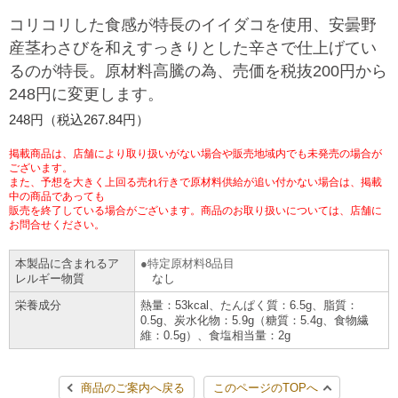
チケットサービス
宅配便
コリコリした食感が特長のイイダコを使用、安曇野
ギフト
コピー
企業理念
セブン＆アイ・ホールディングスの重点課題
産茎わさびを和えすっきりとした辛さで仕上げてい
加盟店オーナー募集
物件募集・購入
るのが特長。原材料高騰の為、売価を税抜200円から
セブン‐イレブンでお受取り
セブンチケット
切手・はがき・印紙
プリペイドカード・金券
プリント
会社概要
サステナビリティ活動基本方針
248円に変更します。
アルバイト情報
採用情報
タワーレコード
停電時のサービス停止のお知らせ
248円（税込267.84円）
チケットぴあ
セブン銀行ATM
ニンテンドー・ダウンロードカード
スキャン
貸借対照表・損益計算書
サステナビリティ推進体制
店舗検索
ネットショッピング
掲載商品は、店舗により取り扱いがない場合や販売地域内でも未発売の場合が
お問い合わせ
セブンネットショッピング
ございます。
イープラス
ご利用可能なお支払い方法
ファクス
沿革
GREEN CHALLENGE 2050
また、予想を大きく上回る売れ行きで原材料供給が追い付かない場合は、掲載
中の商品であっても
Language
販売を終了している場合がございます。商品のお取り扱いについては、店舗に
CNプレイガイド
各種料金のお支払い
チケット
国内店舗数
お問合せください。
4VISIONS
English (Corporate)
English (Services)
本製品に含まれるア
特定原材料8品目
JTB
スマホプリペイド
プリペイドサービス
売上高、店舗数推移
サステナビリティニュース
レルギー物質
なし
中文[繁體字](服務)
栄養成分
熱量：53kcal、たんぱく質：6.5g、脂質：
0.5g、炭水化物：5.9g（糖質：5.4g、食物繊
レジでApple Accountにチャージ
スポーツ振興くじ
セブン‐イレブンの海外事業
简体中文(服务)
サステナビリティレポート
維：0.5g）、食塩相当量：2g
한국어(서비스)
オンラインフォトサービス
行政サービス
データで見るセブン‐イレブン
報告書ライブラリー
ภาษาไทย(บริการ)
商品のご案内へ戻る
このページのTOPへ