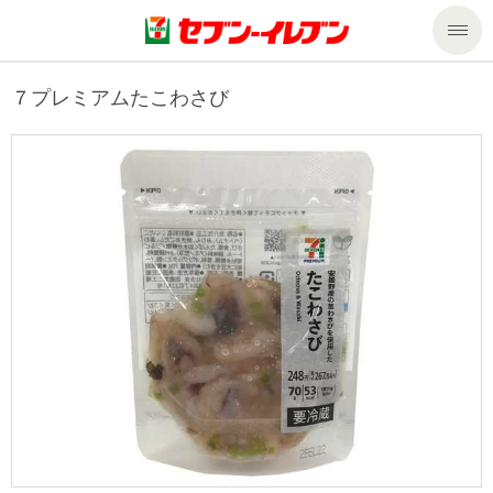
商品のご案内
７プレミアムたこわさび
セール・キャンペーン
商品のご案内トップ
今週の新商品
サービス
来週の新商品
企業情報
サービストップ
商品カテゴリ一覧
nanacoトップ
私たちの取組み
企業情報トップ
セブンプレミアム
マルチコピー機でできること
ニュースリリース
サステナビリティ
便利なサービス
食の安全・安心への取組み
マルチコピー機でできることトップ
ごあいさつ
サステナビリティトップ