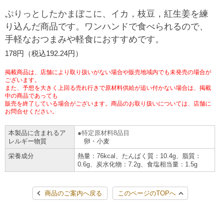
チケットサービス
宅配便
ぷりっとしたかまぼこに、イカ，枝豆，紅生姜を練
ギフト
コピー
企業理念
セブン＆アイ・ホールディングスの重点課題
り込んだ商品です。ワンハンドで食べられるので、
加盟店オーナー募集
物件募集・購入
手軽なおつまみや軽食におすすめです。
セブン‐イレブンでお受取り
セブンチケット
切手・はがき・印紙
プリペイドカード・金券
プリント
会社概要
サステナビリティ活動基本方針
178円（税込192.24円）
アルバイト情報
採用情報
タワーレコード
停電時のサービス停止のお知らせ
チケットぴあ
セブン銀行ATM
ニンテンドー・ダウンロードカード
スキャン
貸借対照表・損益計算書
サステナビリティ推進体制
掲載商品は、店舗により取り扱いがない場合や販売地域内でも未発売の場合が
店舗検索
ネットショッピング
ございます。
また、予想を大きく上回る売れ行きで原材料供給が追い付かない場合は、掲載
お問い合わせ
セブンネットショッピング
イープラス
ご利用可能なお支払い方法
ファクス
中の商品であっても
沿革
GREEN CHALLENGE 2050
販売を終了している場合がございます。商品のお取り扱いについては、店舗に
Language
お問合せください。
CNプレイガイド
各種料金のお支払い
チケット
国内店舗数
4VISIONS
English (Corporate)
本製品に含まれるア
特定原材料8品目
レルギー物質
卵・小麦
English (Services)
JTB
スマホプリペイド
プリペイドサービス
売上高、店舗数推移
サステナビリティニュース
栄養成分
熱量：76kcal、たんぱく質：10.4g、脂質：
中文[繁體字](服務)
0.6g、炭水化物：7.2g、食塩相当量：1.5g
レジでApple Accountにチャージ
スポーツ振興くじ
セブン‐イレブンの海外事業
简体中文(服务)
サステナビリティレポート
商品のご案内へ戻る
このページのTOPへ
한국어(서비스)
オンラインフォトサービス
行政サービス
データで見るセブン‐イレブン
報告書ライブラリー
ภาษาไทย(บริการ)