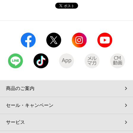
コインランドリー（店舗限定）
保険
セブン‐イレブンの「商品力」
宅配ロッカー（店舗限定）
学び・教育
セブン-イレブンの横顔
自転車シェアリング（店舗限定）
セブン-イレブンの歴史
モバイルバッテリーシェアリング（店舗限定）
モバイルWi-Fiバッテリーシェアリング（店舗限定）
商品のご案内
荷物預かりサービス「ecbocloakエクボクローク」（店舗限定）
セール・キャンペーン
パウダースペース ラブン（店舗限定）
サービス
ソフトバンクギフト