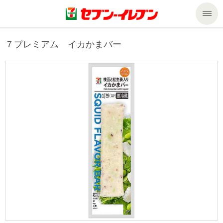
商品のご案内
７プレミアム イカかまバー
セール・キャンペーン
商品のご案内トップ
今週の新商品
サービス
来週の新商品
企業情報
サービストップ
商品カテゴリ一覧
nanacoトップ
私たちの取組み
企業情報トップ
セブンプレミアム
マルチコピー機でできること
ニュースリリース
サステナビリティ
便利なサービス
食の安全・安心への取組み
マルチコピー機でできることトップ
ごあいさつ
サステナビリティトップ