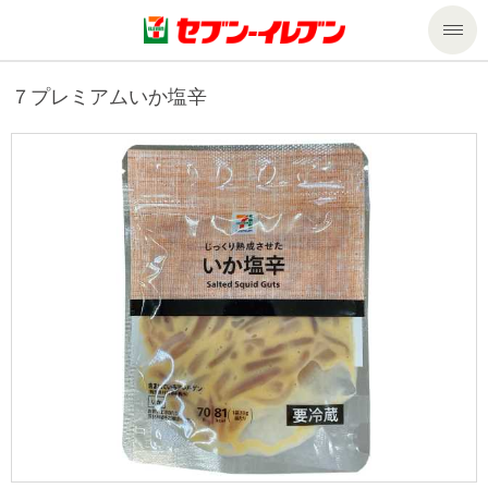
商品のご案内
７プレミアムいか塩辛
セール・キャンペーン
商品のご案内トップ
今週の新商品
サービス
来週の新商品
企業情報
サービストップ
商品カテゴリ一覧
nanacoトップ
私たちの取組み
企業情報トップ
セブンプレミアム
マルチコピー機でできること
ニュースリリース
サステナビリティ
便利なサービス
食の安全・安心への取組み
マルチコピー機でできることトップ
ごあいさつ
サステナビリティトップ