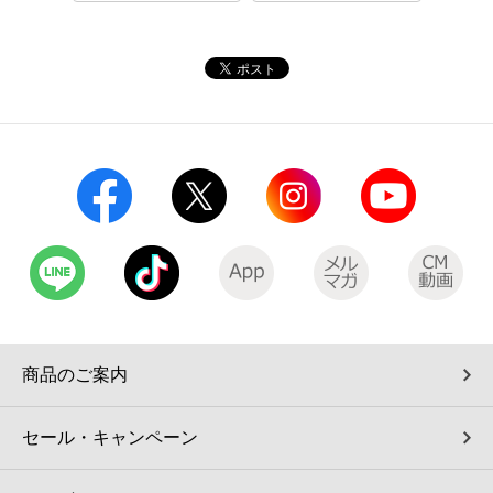
コインランドリー（店舗限定）
保険
セブン‐イレブンの「商品力」
宅配ロッカー（店舗限定）
学び・教育
セブン-イレブンの横顔
自転車シェアリング（店舗限定）
セブン-イレブンの歴史
モバイルバッテリーシェアリング（店舗限定）
モバイルWi-Fiバッテリーシェアリング（店舗限定）
荷物預かりサービス「ecbocloakエクボクローク」（店舗限定）
商品のご案内
パウダースペース ラブン（店舗限定）
セール・キャンペーン
ソフトバンクギフト