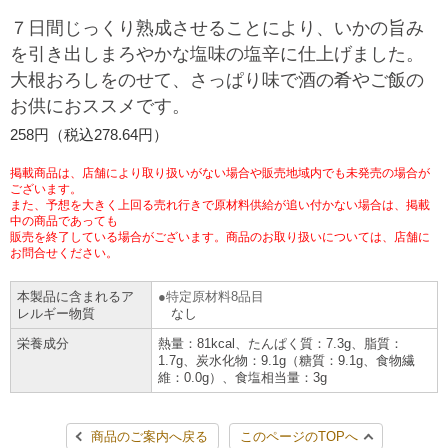
チケットサービス
宅配便
７日間じっくり熟成させることにより、いかの旨み
ギフト
コピー
企業理念
セブン＆アイ・ホールディングスの重点課題
を引き出しまろやかな塩味の塩辛に仕上げました。
加盟店オーナー募集
物件募集・購入
大根おろしをのせて、さっぱり味で酒の肴やご飯の
セブン‐イレブンでお受取り
セブンチケット
切手・はがき・印紙
プリペイドカード・金券
プリント
会社概要
サステナビリティ活動基本方針
お供におススメです。
アルバイト情報
採用情報
タワーレコード
停電時のサービス停止のお知らせ
258円（税込278.64円）
チケットぴあ
セブン銀行ATM
ニンテンドー・ダウンロードカード
スキャン
貸借対照表・損益計算書
サステナビリティ推進体制
店舗検索
ネットショッピング
掲載商品は、店舗により取り扱いがない場合や販売地域内でも未発売の場合が
お問い合わせ
セブンネットショッピング
ございます。
イープラス
ご利用可能なお支払い方法
ファクス
沿革
GREEN CHALLENGE 2050
また、予想を大きく上回る売れ行きで原材料供給が追い付かない場合は、掲載
中の商品であっても
Language
販売を終了している場合がございます。商品のお取り扱いについては、店舗に
CNプレイガイド
各種料金のお支払い
チケット
国内店舗数
お問合せください。
4VISIONS
English (Corporate)
English (Services)
本製品に含まれるア
特定原材料8品目
JTB
スマホプリペイド
プリペイドサービス
売上高、店舗数推移
サステナビリティニュース
レルギー物質
なし
中文[繁體字](服務)
栄養成分
熱量：81kcal、たんぱく質：7.3g、脂質：
1.7g、炭水化物：9.1g（糖質：9.1g、食物繊
レジでApple Accountにチャージ
スポーツ振興くじ
セブン‐イレブンの海外事業
简体中文(服务)
サステナビリティレポート
維：0.0g）、食塩相当量：3g
한국어(서비스)
オンラインフォトサービス
行政サービス
データで見るセブン‐イレブン
報告書ライブラリー
ภาษาไทย(บริการ)
商品のご案内へ戻る
このページのTOPへ