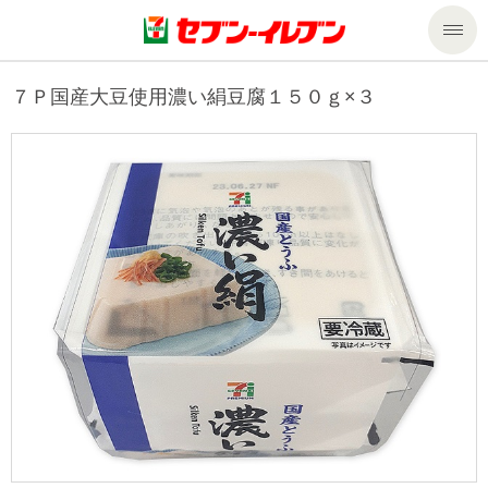
商品のご案内
７Ｐ国産大豆使用濃い絹豆腐１５０ｇ×３
セール・キャンペーン
商品のご案内トップ
今週の新商品
サービス
来週の新商品
企業情報
サービストップ
商品カテゴリ一覧
nanacoトップ
私たちの取組み
企業情報トップ
セブンプレミアム
マルチコピー機でできること
ニュースリリース
サステナビリティ
便利なサービス
食の安全・安心への取組み
マルチコピー機でできることトップ
ごあいさつ
サステナビリティトップ