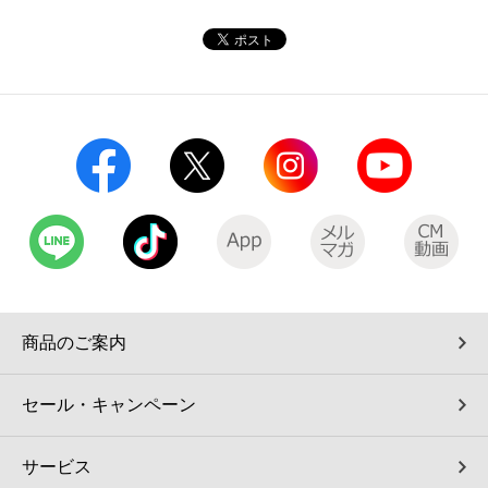
コインランドリー（店舗限定）
保険
セブン‐イレブンの「商品力」
宅配ロッカー（店舗限定）
学び・教育
セブン-イレブンの横顔
自転車シェアリング（店舗限定）
セブン-イレブンの歴史
モバイルバッテリーシェアリング（店舗限定）
モバイルWi-Fiバッテリーシェアリング（店舗限定）
荷物預かりサービス「ecbocloakエクボクローク」（店舗限定）
商品のご案内
パウダースペース ラブン（店舗限定）
セール・キャンペーン
ソフトバンクギフト
サービス