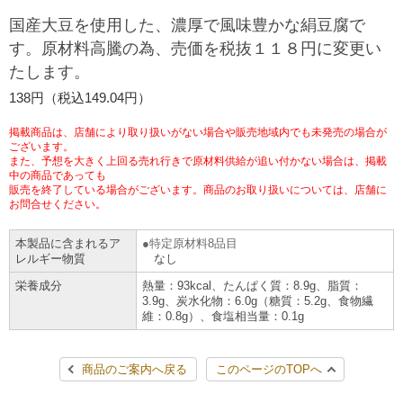
チケットサービス
宅配便
国産大豆を使用した、濃厚で風味豊かな絹豆腐で
ギフト
コピー
企業理念
セブン＆アイ・ホールディングスの重点課題
す。原材料高騰の為、売価を税抜１１８円に変更い
加盟店オーナー募集
物件募集・購入
たします。
セブン‐イレブンでお受取り
セブンチケット
切手・はがき・印紙
プリペイドカード・金券
プリント
会社概要
サステナビリティ活動基本方針
138円（税込149.04円）
アルバイト情報
採用情報
タワーレコード
停電時のサービス停止のお知らせ
チケットぴあ
セブン銀行ATM
ニンテンドー・ダウンロードカード
スキャン
貸借対照表・損益計算書
サステナビリティ推進体制
掲載商品は、店舗により取り扱いがない場合や販売地域内でも未発売の場合が
店舗検索
ネットショッピング
ございます。
また、予想を大きく上回る売れ行きで原材料供給が追い付かない場合は、掲載
お問い合わせ
セブンネットショッピング
イープラス
ご利用可能なお支払い方法
ファクス
中の商品であっても
沿革
GREEN CHALLENGE 2050
販売を終了している場合がございます。商品のお取り扱いについては、店舗に
Language
お問合せください。
CNプレイガイド
各種料金のお支払い
チケット
国内店舗数
4VISIONS
English (Corporate)
本製品に含まれるア
特定原材料8品目
レルギー物質
なし
English (Services)
JTB
スマホプリペイド
プリペイドサービス
売上高、店舗数推移
サステナビリティニュース
栄養成分
熱量：93kcal、たんぱく質：8.9g、脂質：
中文[繁體字](服務)
3.9g、炭水化物：6.0g（糖質：5.2g、食物繊
維：0.8g）、食塩相当量：0.1g
レジでApple Accountにチャージ
スポーツ振興くじ
セブン‐イレブンの海外事業
简体中文(服务)
サステナビリティレポート
한국어(서비스)
商品のご案内へ戻る
このページのTOPへ
オンラインフォトサービス
行政サービス
データで見るセブン‐イレブン
報告書ライブラリー
ภาษาไทย(บริการ)