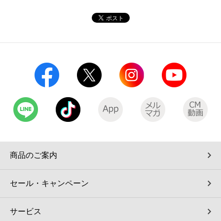
コインランドリー（店舗限定）
保険
セブン‐イレブンの「商品力」
宅配ロッカー（店舗限定）
学び・教育
セブン-イレブンの横顔
自転車シェアリング（店舗限定）
セブン-イレブンの歴史
モバイルバッテリーシェアリング（店舗限定）
モバイルWi-Fiバッテリーシェアリング（店舗限定）
荷物預かりサービス「ecbocloakエクボクローク」（店舗限定）
商品のご案内
パウダースペース ラブン（店舗限定）
セール・キャンペーン
ソフトバンクギフト
サービス