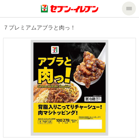
商品のご案内
７プレミアムアブラと肉っ！
セール・キャンペーン
商品のご案内トップ
今週の新商品
サービス
来週の新商品
企業情報
サービストップ
商品カテゴリ一覧
nanacoトップ
私たちの取組み
企業情報トップ
セブンプレミアム
マルチコピー機でできること
ニュースリリース
サステナビリティ
便利なサービス
食の安全・安心への取組み
マルチコピー機でできることトップ
ごあいさつ
サステナビリティトップ