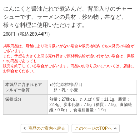
チケットサービス
宅配便
にんにくと醤油たれで煮込んだ、背脂入りのチャー
ギフト
コピー
企業理念
セブン＆アイ・ホールディングスの重点課題
シューです。ラーメンの具材，炒め物，丼など、
加盟店オーナー募集
物件募集・購入
様々な料理に使用いただけます。
セブン‐イレブンでお受取り
セブンチケット
切手・はがき・印紙
プリペイドカード・金券
プリント
会社概要
サステナビリティ活動基本方針
268円（税込289.44円）
アルバイト情報
採用情報
タワーレコード
停電時のサービス停止のお知らせ
チケットぴあ
セブン銀行ATM
ニンテンドー・ダウンロードカード
スキャン
貸借対照表・損益計算書
サステナビリティ推進体制
掲載商品は、店舗により取り扱いがない場合や販売地域内でも未発売の場合が
店舗検索
ネットショッピング
ございます。
また、予想を大きく上回る売れ行きで原材料供給が追い付かない場合は、掲載
お問い合わせ
セブンネットショッピング
イープラス
ご利用可能なお支払い方法
ファクス
中の商品であっても
沿革
GREEN CHALLENGE 2050
販売を終了している場合がございます。商品のお取り扱いについては、店舗に
Language
お問合せください。
CNプレイガイド
各種料金のお支払い
チケット
国内店舗数
4VISIONS
English (Corporate)
本製品に含まれるア
特定原材料8品目
レルギー物質
卵・乳・小麦
English (Services)
JTB
スマホプリペイド
プリペイドサービス
売上高、店舗数推移
サステナビリティニュース
栄養成分
熱量：278kcal、たんぱく質：11.1g、脂質：
中文[繁體字](服務)
22.4g、炭水化物：7.9g（糖質：7.9g、食物繊
維：0.0g）、食塩相当量：1.9g
レジでApple Accountにチャージ
スポーツ振興くじ
セブン‐イレブンの海外事業
简体中文(服务)
サステナビリティレポート
한국어(서비스)
商品のご案内へ戻る
このページのTOPへ
オンラインフォトサービス
行政サービス
データで見るセブン‐イレブン
報告書ライブラリー
ภาษาไทย(บริการ)