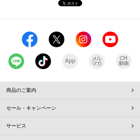
コインランドリー（店舗限定）
保険
セブン‐イレブンの「商品力」
宅配ロッカー（店舗限定）
学び・教育
セブン-イレブンの横顔
自転車シェアリング（店舗限定）
セブン-イレブンの歴史
モバイルバッテリーシェアリング（店舗限定）
モバイルWi-Fiバッテリーシェアリング（店舗限定）
商品のご案内
荷物預かりサービス「ecbocloakエクボクローク」（店舗限定）
セール・キャンペーン
パウダースペース ラブン（店舗限定）
サービス
ソフトバンクギフト