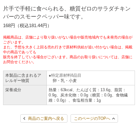
チケットサービス
宅配便
片手で手軽に食べられる、糖質ゼロのサラダチキン
ギフト
コピー
企業理念
セブン＆アイ・ホールディングスの重点課題
バーのスモークペッパー味です。
加盟店オーナー募集
物件募集・購入
セブン‐イレブンでお受取り
セブンチケット
切手・はがき・印紙
168円（税込181.44円）
プリペイドカード・金券
プリント
会社概要
サステナビリティ活動基本方針
アルバイト情報
採用情報
掲載商品は、店舗により取り扱いがない場合や販売地域内でも未発売の場合が
タワーレコード
停電時のサービス停止のお知らせ
チケットぴあ
セブン銀行ATM
ございます。
ニンテンドー・ダウンロードカード
スキャン
貸借対照表・損益計算書
サステナビリティ推進体制
また、予想を大きく上回る売れ行きで原材料供給が追い付かない場合は、掲載
店舗検索
ネットショッピング
中の商品であっても
お問い合わせ
販売を終了している場合がございます。商品のお取り扱いについては、店舗に
セブンネットショッピング
イープラス
ご利用可能なお支払い方法
ファクス
沿革
GREEN CHALLENGE 2050
お問合せください。
Language
本製品に含まれるア
特定原材料8品目
CNプレイガイド
各種料金のお支払い
チケット
国内店舗数
4VISIONS
English (Corporate)
レルギー物質
卵・乳・小麦
栄養成分
熱量：63kcal、たんぱく質：13.6g、脂質：
English (Services)
JTB
スマホプリペイド
プリペイドサービス
0.9g、炭水化物：0.0g（糖質：0.0g、食物繊
売上高、店舗数推移
サステナビリティニュース
維：0.0g）、食塩相当量：1g
中文[繁體字](服務)
レジでApple Accountにチャージ
スポーツ振興くじ
セブン‐イレブンの海外事業
简体中文(服务)
サステナビリティレポート
商品のご案内へ戻る
このページのTOPへ
한국어(서비스)
オンラインフォトサービス
行政サービス
データで見るセブン‐イレブン
報告書ライブラリー
ภาษาไทย(บริการ)