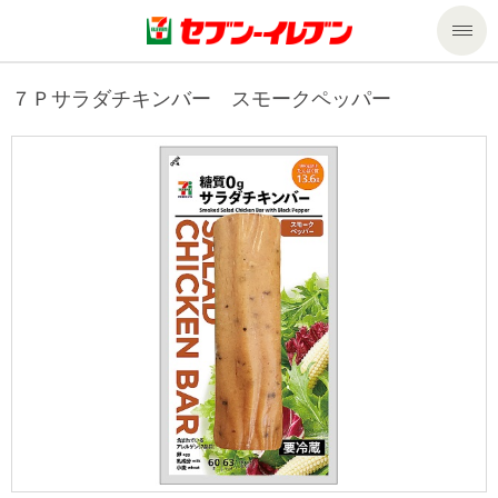
商品のご案内
７Ｐサラダチキンバー スモークペッパー
セール・キャンペーン
商品のご案内トップ
今週の新商品
サービス
来週の新商品
企業情報
サービストップ
商品カテゴリ一覧
nanacoトップ
私たちの取組み
企業情報トップ
セブンプレミアム
マルチコピー機でできること
ニュースリリース
サステナビリティ
便利なサービス
食の安全・安心への取組み
マルチコピー機でできることトップ
ごあいさつ
サステナビリティトップ