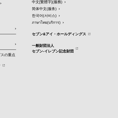
中文[繁體字](服務)
简体中文(服务)
한국어(서비스)
ภาษาไทย(บริการ)
セブン&アイ・ホールディングス
一般財団法人
セブン-イレブン記念財団
グスの重点
針