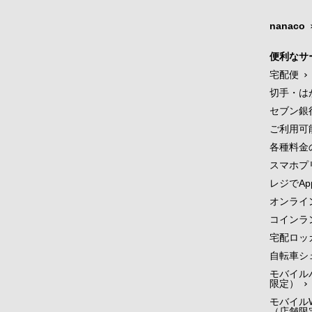
nanaco
便利なサ
宅配便
切手・は
セブン銀
ご利用可
各種料金
スマホプ
レジでApp
オンライ
コインラ
宅配ロッ
自転車シ
モバイル
限定）
モバイルW
（店舗限