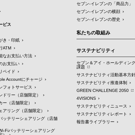
セブン‐イレブンの「商品力」
セブン-イレブンの横顔
セブン-イレブンの歴史
ービス
私たちの取組み
がき・印紙
行ATM
サステナビリティ
能なお支払い方法
セブン＆アイ・ホールディン
のお支払い
課題
リペイド
サステナビリティ活動基本方
le Accountにチャージ
サステナビリティ推進体制
ンフォトサービス
GREEN CHALLENGE 2050
ンドリー（店舗限定）
4VISIONS
カー（店舗限定）
サステナビリティニュース
ェアリング（店舗限定）
サステナビリティレポート
バッテリーシェアリング（店舗
報告書ライブラリー
i-Fiバッテリーシェアリング
定）