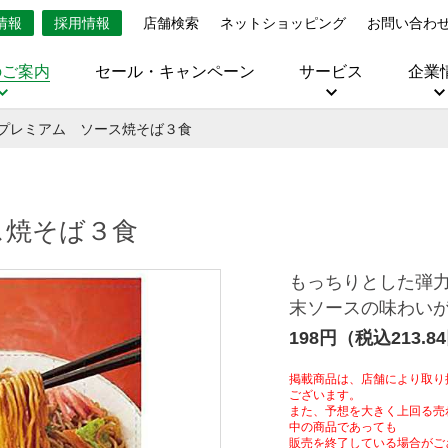
情報
採用情報
店舗検索
ネットショッピング
お問い合わ
のご案内
セール・キャンペーン
サービス
企業
プレミアム ソース焼そば３食
ス焼そば３食
もっちりとした弾
末ソースの味わい
198円（税込213.8
掲載商品は、店舗により取り
ございます。
また、予想を大きく上回る売
中の商品であっても
販売を終了している場合がご