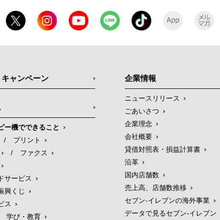
・キャンペーン
企業情報
ニュースリリース
ス
ごあいさつ
企業理念
ピー機でできること
会社概要
/
プリント
貸借対照表・損益計算書
/
ファクス
沿革
国内店舗数
ドサービス
売上高、店舗数推移
振興くじ
セブン‐イレブンの海外事業
ビス
データで見るセブン‐イレブン
学び・教育