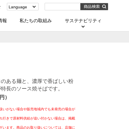
せ
Language
English
(Corporate)
情報
私たちの取組み
サステナビリティ
English
(Services)
中文[繁體字]
(服務)
简体中文(服务)
한국어(서비스)
ภาษาไทย
(บริการ)
力のある麺と、濃厚で香ばしい粉
が特長のソース焼そばです。
4円）
扱いがない場合や販売地域内でも未発売の場合が
れ行きで原材料供給が追い付かない場合は、掲載
ざいます。商品のお取り扱いについては、店舗に