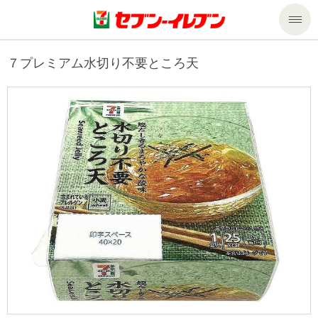
商品のご案内
７プレミアム水切り不要ところ天
セール・キャンペーン
商品のご案内トップ
今週の新商品
サービス
来週の新商品
企業情報
サービストップ
商品カテゴリ一覧
nanacoトップ
私たちの取組み
企業情報トップ
セブンプレミアム
マルチコピー機でできること
ニュースリリース
サステナビリティ
便利なサービス
食の安全・安心への取組み
マルチコピー機でできることトップ
ごあいさつ
サステナビリティトップ