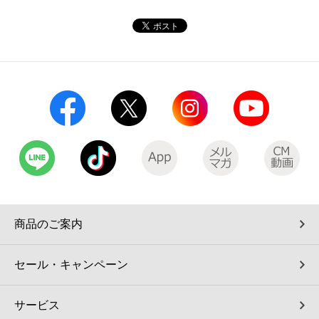
コインランドリー（店舗限定）
保険
セブン‐イレブンの「商品力」
宅配ロッカー（店舗限定）
学び・教育
セブン-イレブンの横顔
自転車シェアリング（店舗限定）
セブン-イレブンの歴史
モバイルバッテリーシェアリング（店舗限定）
モバイルWi-Fiバッテリーシェアリング（店舗限定）
荷物預かりサービス「ecbocloakエクボクローク」（店舗限定）
商品のご案内
パウダースペース ラブン（店舗限定）
セール・キャンペーン
ソフトバンクギフト
サービス