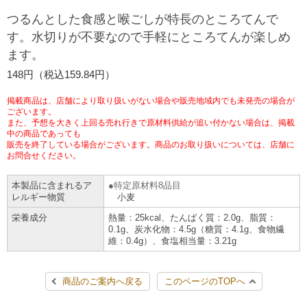
チケットサービス
宅配便
つるんとした食感と喉ごしが特長のところてんで
ギフト
コピー
企業理念
セブン＆アイ・ホールディングスの重点課題
す。水切りが不要なので手軽にところてんが楽しめ
加盟店オーナー募集
物件募集・購入
ます。
セブン‐イレブンでお受取り
セブンチケット
切手・はがき・印紙
プリペイドカード・金券
プリント
会社概要
サステナビリティ活動基本方針
148円（税込159.84円）
アルバイト情報
採用情報
タワーレコード
停電時のサービス停止のお知らせ
チケットぴあ
セブン銀行ATM
ニンテンドー・ダウンロードカード
スキャン
貸借対照表・損益計算書
サステナビリティ推進体制
掲載商品は、店舗により取り扱いがない場合や販売地域内でも未発売の場合が
店舗検索
ネットショッピング
ございます。
また、予想を大きく上回る売れ行きで原材料供給が追い付かない場合は、掲載
お問い合わせ
セブンネットショッピング
イープラス
ご利用可能なお支払い方法
ファクス
中の商品であっても
沿革
GREEN CHALLENGE 2050
販売を終了している場合がございます。商品のお取り扱いについては、店舗に
Language
お問合せください。
CNプレイガイド
各種料金のお支払い
チケット
国内店舗数
4VISIONS
English (Corporate)
本製品に含まれるア
特定原材料8品目
レルギー物質
小麦
English (Services)
JTB
スマホプリペイド
プリペイドサービス
売上高、店舗数推移
サステナビリティニュース
栄養成分
熱量：25kcal、たんぱく質：2.0g、脂質：
中文[繁體字](服務)
0.1g、炭水化物：4.5g（糖質：4.1g、食物繊
維：0.4g）、食塩相当量：3.21g
レジでApple Accountにチャージ
スポーツ振興くじ
セブン‐イレブンの海外事業
简体中文(服务)
サステナビリティレポート
한국어(서비스)
商品のご案内へ戻る
このページのTOPへ
オンラインフォトサービス
行政サービス
データで見るセブン‐イレブン
報告書ライブラリー
ภาษาไทย(บริการ)