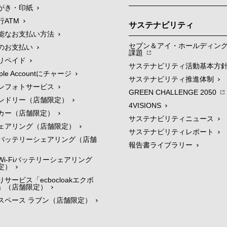
がき・印紙
行ATM
サステナビリティ
能なお支払い方法
セブン＆アイ・ホールディン
のお支払い
課題
リペイド
サステナビリティ活動基本方
le Accountにチャージ
サステナビリティ推進体制
ンフォトサービス
GREEN CHALLENGE 2050
ンドリー（店舗限定）
4VISIONS
カー（店舗限定）
サステナビリティニュース
ェアリング（店舗限定）
サステナビリティレポート
バッテリーシェアリング（店舗
報告書ライブラリー
i-Fiバッテリーシェアリング
定）
サービス「ecbocloakエクボ
」（店舗限定）
スペース ラブン（店舗限定）