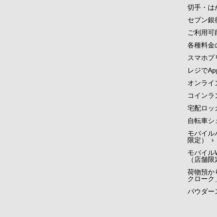
切手・は
セブン銀
ご利用可
各種料金
スマホプ
レジでApp
オンライ
コインラ
宅配ロッ
自転車シ
モバイル
限定）
モバイルW
（店舗限
荷物預かり
クローク
パウダー