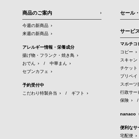
商品のご案内
セール
今週の新商品
サービ
来週の新商品
マルチコ
アレルギー情報・栄養成分
コピー
揚げ物・フランク・焼き鳥
スキャン
おでん
/
中華まん
チケット
セブンカフェ
プリペイ
スポーツ
予約受付中
行政サー
こだわり特製弁当
/
ギフト
保険
/
nanaco
便利なサ
宅配便