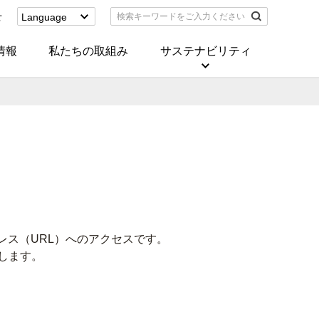
せ
Language
English
(Corporate)
情報
私たちの取組み
サステナビリティ
English
(Services)
中文[繁體字]
(服務)
简体中文(服务)
한국어(서비스)
ภาษาไทย
(บริการ)
ス（URL）へのアクセスです。
します。