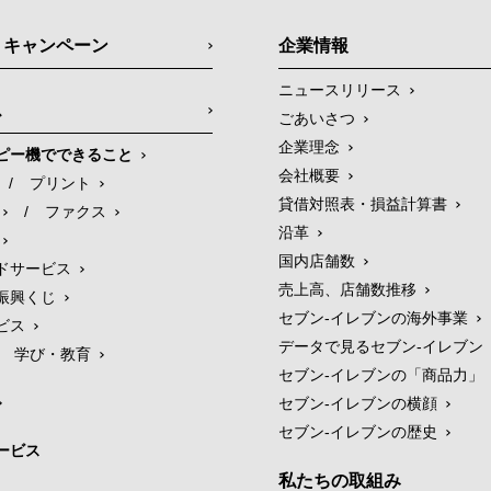
・キャンペーン
企業情報
ニュースリリース
ス
ごあいさつ
企業理念
ピー機でできること
会社概要
/
プリント
貸借対照表・損益計算書
/
ファクス
沿革
国内店舗数
ドサービス
売上高、店舗数推移
振興くじ
セブン‐イレブンの海外事業
ビス
データで見るセブン‐イレブン
学び・教育
セブン‐イレブンの「商品力」
セブン-イレブンの横顔
セブン-イレブンの歴史
ービス
私たちの取組み