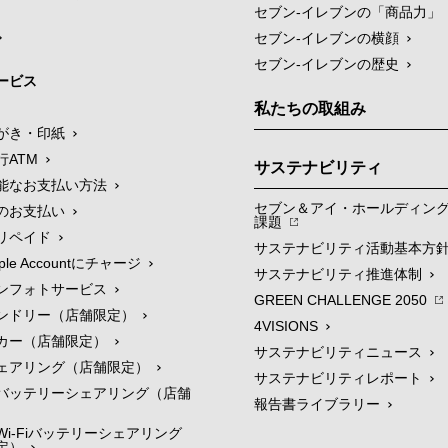
セブン‐イレブンの「商品力」
セブン-イレブンの横顔
セブン-イレブンの歴史
ービス
私たちの取組み
がき・印紙
行ATM
サステナビリティ
能なお支払い方法
セブン＆アイ・ホールディン
のお支払い
課題
リペイド
サステナビリティ活動基本方
le Accountにチャージ
サステナビリティ推進体制
ンフォトサービス
GREEN CHALLENGE 2050
ンドリー（店舗限定）
4VISIONS
カー（店舗限定）
サステナビリティニュース
ェアリング（店舗限定）
サステナビリティレポート
バッテリーシェアリング（店舗
報告書ライブラリー
i-Fiバッテリーシェアリング
定）