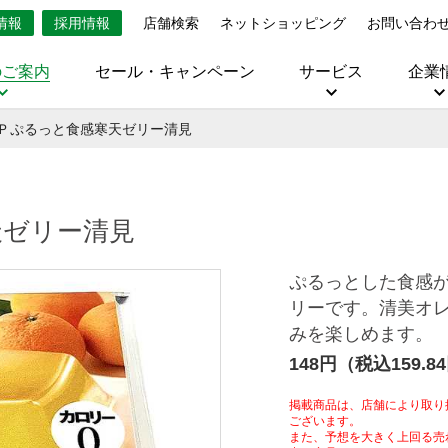
情報
採用情報
店舗検索
ネットショッピング
お問い合わ
のご案内
セール・キャンペーン
サービス
企業
Ｐぷるっと食感寒天ゼリー清見
天ゼリー清見
ぷるっとした食感
リーです。清美オ
みを楽しめます。
148円（税込159.8
掲載商品は、店舗により取り
ございます。
また、予想を大きく上回る売