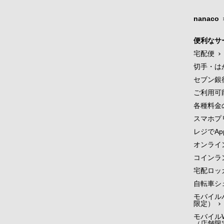
nanaco
便利なサ
宅配便
切手・は
セブン銀
ご利用可
各種料金
スマホプ
レジでApp
オンライ
コインラ
宅配ロッ
自転車シ
モバイル
限定）
モバイルW
（店舗限