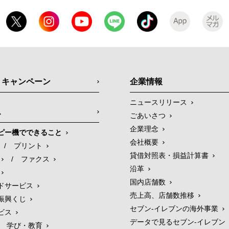
・キャンペーン
企業情報
ニュースリリース
ス
ごあいさつ
企業理念
ピー機でできること
会社概要
/
プリント
貸借対照表・損益計算書
/
ファクス
沿革
国内店舗数
ドサービス
売上高、店舗数推移
振興くじ
セブン‐イレブンの海外事業
ビス
データで見るセブン‐イレブン
学び・教育