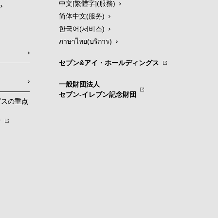
中文[繁體字](服務)
简体中文(服务)
한국어(서비스)
ภาษาไทย(บริการ)
セブン&アイ・ホールディングス
一般財団法人
セブン-イレブン記念財団
グスの重点
針