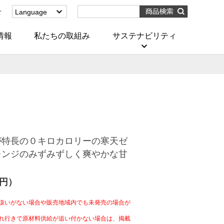
せ
Language
English
(Corporate)
情報
私たちの取組み
サステナビリティ
English
(Services)
中文[繁體字]
(服務)
简体中文(服务)
한국어(서비스)
ภาษาไทย
(บริการ)
が特長の０キロカロリーの寒天ゼ
レンジのみずみずしく爽やかな甘
4円）
扱いがない場合や販売地域内でも未発売の場合が
れ行きで原材料供給が追い付かない場合は、掲載