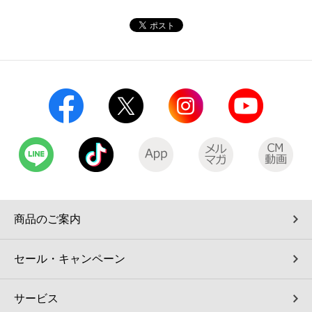
コインランドリー（店舗限定）
保険
セブン‐イレブンの「商品力」
宅配ロッカー（店舗限定）
学び・教育
セブン-イレブンの横顔
自転車シェアリング（店舗限定）
セブン-イレブンの歴史
モバイルバッテリーシェアリング（店舗限定）
モバイルWi-Fiバッテリーシェアリング（店舗限定）
荷物預かりサービス「ecbocloakエクボクローク」（店舗限定）
商品のご案内
パウダースペース ラブン（店舗限定）
セール・キャンペーン
ソフトバンクギフト
サービス