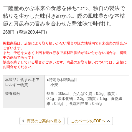
チケットサービス
宅配便
三陸産めかぶ本来の食感を保ちつつ、独自の製法で
ギフト
コピー
企業理念
セブン＆アイ・ホールディングスの重点課題
粘りを生かした味付きめかぶ。鰹の風味豊かな本枯
加盟店オーナー募集
物件募集・購入
節と真昆布の旨みを合わせた醤油味で味付け。
セブン‐イレブンでお受取り
セブンチケット
切手・はがき・印紙
プリペイドカード・金券
プリント
会社概要
サステナビリティ活動基本方針
268円（税込289.44円）
アルバイト情報
採用情報
タワーレコード
停電時のサービス停止のお知らせ
チケットぴあ
セブン銀行ATM
ニンテンドー・ダウンロードカード
スキャン
貸借対照表・損益計算書
サステナビリティ推進体制
掲載商品は、店舗により取り扱いがない場合や販売地域内でも未発売の場合が
店舗検索
ネットショッピング
ございます。
また、予想を大きく上回る売れ行きで原材料供給が追い付かない場合は、掲載
お問い合わせ
セブンネットショッピング
イープラス
ご利用可能なお支払い方法
ファクス
中の商品であっても
沿革
GREEN CHALLENGE 2050
販売を終了している場合がございます。商品のお取り扱いについては、店舗に
Language
お問合せください。
CNプレイガイド
各種料金のお支払い
チケット
国内店舗数
4VISIONS
English (Corporate)
本製品に含まれるア
特定原材料8品目
レルギー物質
小麦
English (Services)
JTB
スマホプリペイド
プリペイドサービス
売上高、店舗数推移
サステナビリティニュース
栄養成分
熱量：10kcal、たんぱく質：0.3g、脂質：
中文[繁體字](服務)
0.1g、炭水化物：2.3g（糖質：1.5g、食物繊
維：0.8g）、食塩相当量：0.67g
レジでApple Accountにチャージ
スポーツ振興くじ
セブン‐イレブンの海外事業
简体中文(服务)
サステナビリティレポート
한국어(서비스)
商品のご案内へ戻る
このページのTOPへ
オンラインフォトサービス
行政サービス
データで見るセブン‐イレブン
報告書ライブラリー
ภาษาไทย(บริการ)