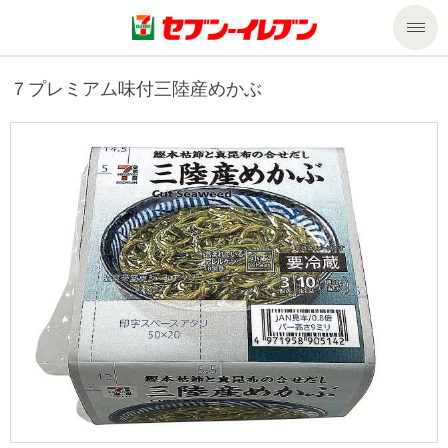
商品のご案内
７プレミアム味付三陸産めかぶ
セール・キャンペーン
商品のご案内トップ
今週の新商品
サービス
来週の新商品
企業情報
サービストップ
商品カテゴリ一覧
nanacoトップ
私たちの取組み
企業情報トップ
セブンプレミアム
マルチコピー機でできること
ニュースリリース
サステナビリティ
便利なサービス
食の安全・安心への取組み
マルチコピー機でできることトップ
ごあいさつ
サステナビリティトップ