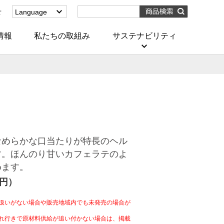
せ
Language
English
(Corporate)
情報
私たちの取組み
サステナビリティ
English
(Services)
中文[繁體字]
(服務)
简体中文(服务)
한국어(서비스)
ภาษาไทย
(บริการ)
なめらかな口当たりが特長のヘル
す。ほんのり甘いカフェラテのよ
めます。
4円）
扱いがない場合や販売地域内でも未発売の場合が
れ行きで原材料供給が追い付かない場合は、掲載