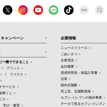
・キャンペーン
企業情報
ニュースリリース
ス
ごあいさつ
企業理念
ピー機でできること
会社概要
/
プリント
貸借対照表・損益計算書
/
ファクス
沿革
国内店舗数
ドサービス
売上高、店舗数推移
振興くじ
セブン‐イレブンの海外事業
ビス
データで見るセブン‐イレブン
学び・教育