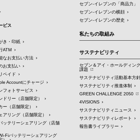
セブン‐イレブンの「商品力」
セブン-イレブンの横顔
セブン-イレブンの歴史
ービス
私たちの取組み
がき・印紙
行ATM
サステナビリティ
能なお支払い方法
セブン＆アイ・ホールディン
のお支払い
課題
リペイド
サステナビリティ活動基本方
le Accountにチャージ
サステナビリティ推進体制
ンフォトサービス
GREEN CHALLENGE 2050
ンドリー（店舗限定）
4VISIONS
カー（店舗限定）
サステナビリティニュース
ェアリング（店舗限定）
サステナビリティレポート
バッテリーシェアリング（店舗
報告書ライブラリー
i-Fiバッテリーシェアリング
定）