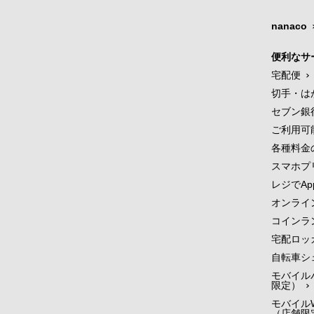
nanaco
便利なサ
宅配便
切手・は
セブン銀
ご利用可
各種料金
スマホプ
レジでApp
オンライ
コインラ
宅配ロッ
自転車シ
モバイル
限定）
モバイルW
（店舗限