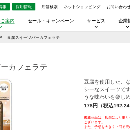
情報
採用情報
店舗検索
ネットショッピング
お問い合わ
のご案内
セール・キャンペーン
サービス
企業
Ｐ 豆腐スイーツバーカフェラテ
バーカフェラテ
豆腐を使用した、
シーなスイーツで
うな味わいを楽し
178円（税込192.2
掲載商品は、店舗により取り
ございます。
また、予想を大きく上回る売