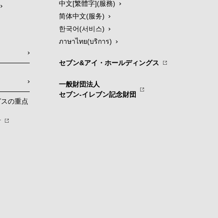
中文[繁體字](服務)
简体中文(服务)
한국어(서비스)
ภาษาไทย(บริการ)
セブン&アイ・ホールディングス
一般財団法人
セブン-イレブン記念財団
グスの重点
針