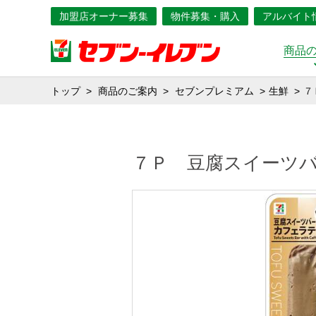
加盟店オーナー募集
物件募集・購入
アルバイト
商品
トップ
商品のご案内
セブンプレミアム
生鮮
７
７Ｐ 豆腐スイーツ