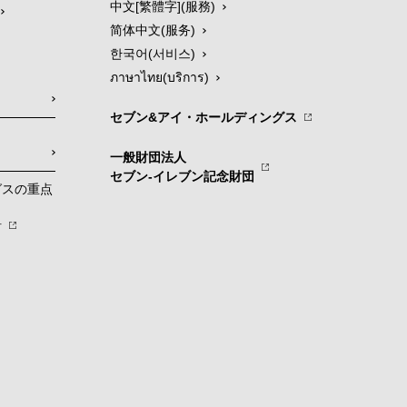
中文[繁體字](服務)
简体中文(服务)
한국어(서비스)
ภาษาไทย(บริการ)
セブン&アイ・ホールディングス
一般財団法人
セブン-イレブン記念財団
グスの重点
針