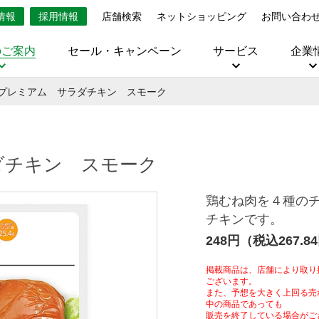
情報
採用情報
店舗検索
ネットショッピング
お問い合わ
のご案内
セール・キャンペーン
サービス
企業
プレミアム サラダチキン スモーク
ダチキン スモーク
鶏むね肉を４種の
チキンです。
248円（税込267.8
掲載商品は、店舗により取り
ございます。
また、予想を大きく上回る売
中の商品であっても
販売を終了している場合がご