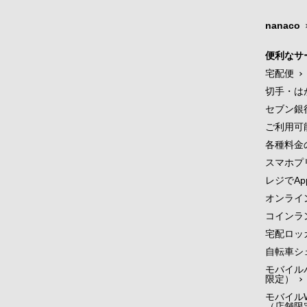
nanaco
便利なサ
宅配便
切手・は
セブン銀
ご利用可
各種料金
スマホプ
レジでApp
オンライ
コインラ
宅配ロッ
自転車シ
モバイル
限定）
モバイルW
（店舗限