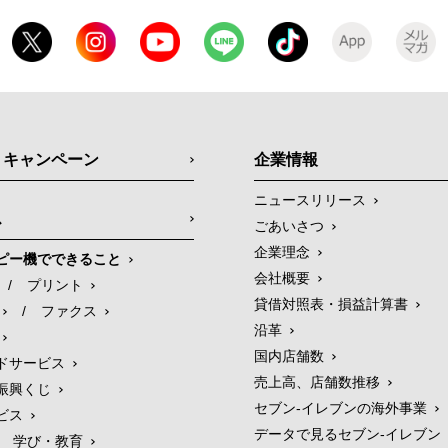
・キャンペーン
企業情報
ニュースリリース
ス
ごあいさつ
企業理念
ピー機でできること
会社概要
/
プリント
貸借対照表・損益計算書
/
ファクス
沿革
国内店舗数
ドサービス
売上高、店舗数推移
振興くじ
セブン‐イレブンの海外事業
ビス
データで見るセブン‐イレブン
学び・教育