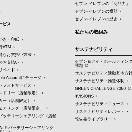
セブン‐イレブンの「商品力」
セブン-イレブンの横顔
セブン-イレブンの歴史
ービス
私たちの取組み
がき・印紙
行ATM
サステナビリティ
能なお支払い方法
セブン＆アイ・ホールディン
のお支払い
課題
リペイド
サステナビリティ活動基本方
le Accountにチャージ
サステナビリティ推進体制
ンフォトサービス
GREEN CHALLENGE 2050
ンドリー（店舗限定）
4VISIONS
カー（店舗限定）
サステナビリティニュース
ェアリング（店舗限定）
サステナビリティレポート
バッテリーシェアリング（店舗
報告書ライブラリー
i-Fiバッテリーシェアリング
定）