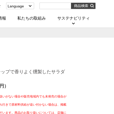
せ
Language
English
(Corporate)
情報
私たちの取組み
サステナビリティ
English
(Services)
中文[繁體字]
(服務)
简体中文(服务)
한국어(서비스)
ภาษาไทย
(บริการ)
チップで香りよく燻製したサラダ
4円）
扱いがない場合や販売地域内でも未発売の場合が
れ行きで原材料供給が追い付かない場合は、掲載
ざいます。商品のお取り扱いについては、店舗に