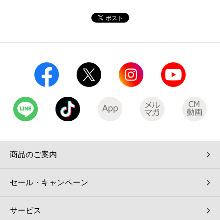
コインランドリー（店舗限定）
保険
セブン‐イレブンの「商品力」
宅配ロッカー（店舗限定）
学び・教育
セブン-イレブンの横顔
自転車シェアリング（店舗限定）
セブン-イレブンの歴史
モバイルバッテリーシェアリング（店舗限定）
モバイルWi-Fiバッテリーシェアリング（店舗限定）
荷物預かりサービス「ecbocloakエクボクローク」（店舗限定）
商品のご案内
パウダースペース ラブン（店舗限定）
セール・キャンペーン
ソフトバンクギフト
サービス