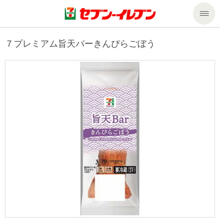
商品のご案内
７プレミアム旨天バーきんぴらごぼう
セール・キャンペーン
商品のご案内トップ
今週の新商品
サービス
来週の新商品
企業情報
サービストップ
商品カテゴリ一覧
nanacoトップ
私たちの取組み
企業情報トップ
セブンプレミアム
マルチコピー機でできること
ニュースリリース
サステナビリティ
便利なサービス
食の安全・安心への取組み
マルチコピー機でできることトップ
ごあいさつ
サステナビリティトップ