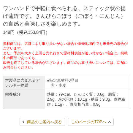
チケットサービス
宅配便
ワンハンドで手軽に食べられる、スティック状の揚
ギフト
コピー
企業理念
セブン＆アイ・ホールディングスの重点課題
げ蒲鉾です。きんぴらごぼう（ごぼう・にんじん）
加盟店オーナー募集
物件募集・購入
の食感と美味しさを楽しめます。
セブン‐イレブンでお受取り
セブンチケット
切手・はがき・印紙
プリペイドカード・金券
プリント
会社概要
サステナビリティ活動基本方針
148円（税込159.84円）
アルバイト情報
採用情報
タワーレコード
停電時のサービス停止のお知らせ
チケットぴあ
セブン銀行ATM
ニンテンドー・ダウンロードカード
スキャン
貸借対照表・損益計算書
サステナビリティ推進体制
掲載商品は、店舗により取り扱いがない場合や販売地域内でも未発売の場合が
店舗検索
ネットショッピング
ございます。
また、予想を大きく上回る売れ行きで原材料供給が追い付かない場合は、掲載
お問い合わせ
セブンネットショッピング
イープラス
ご利用可能なお支払い方法
ファクス
中の商品であっても
沿革
GREEN CHALLENGE 2050
販売を終了している場合がございます。商品のお取り扱いについては、店舗に
Language
お問合せください。
CNプレイガイド
各種料金のお支払い
チケット
国内店舗数
4VISIONS
English (Corporate)
本製品に含まれるア
特定原材料8品目
レルギー物質
卵・小麦
English (Services)
JTB
スマホプリペイド
プリペイドサービス
売上高、店舗数推移
サステナビリティニュース
栄養成分
熱量：79kcal、たんぱく質：3.6g、脂質：
中文[繁體字](服務)
2.9g、炭水化物：10.1g（糖質：9.0g、食物繊
維：1.1g）、食塩相当量：0.9g
レジでApple Accountにチャージ
スポーツ振興くじ
セブン‐イレブンの海外事業
简体中文(服务)
サステナビリティレポート
한국어(서비스)
商品のご案内へ戻る
このページのTOPへ
オンラインフォトサービス
行政サービス
データで見るセブン‐イレブン
報告書ライブラリー
ภาษาไทย(บริการ)