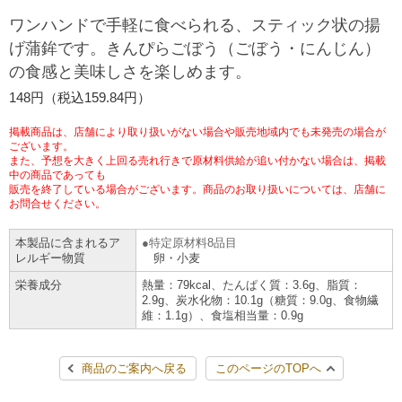
チケットサービス
宅配便
ワンハンドで手軽に食べられる、スティック状の揚
ギフト
コピー
企業理念
セブン＆アイ・ホールディングスの重点課題
げ蒲鉾です。きんぴらごぼう（ごぼう・にんじん）
加盟店オーナー募集
物件募集・購入
の食感と美味しさを楽しめます。
セブン‐イレブンでお受取り
セブンチケット
切手・はがき・印紙
プリペイドカード・金券
プリント
会社概要
サステナビリティ活動基本方針
148円（税込159.84円）
アルバイト情報
採用情報
タワーレコード
停電時のサービス停止のお知らせ
チケットぴあ
セブン銀行ATM
ニンテンドー・ダウンロードカード
スキャン
貸借対照表・損益計算書
サステナビリティ推進体制
掲載商品は、店舗により取り扱いがない場合や販売地域内でも未発売の場合が
店舗検索
ネットショッピング
ございます。
また、予想を大きく上回る売れ行きで原材料供給が追い付かない場合は、掲載
お問い合わせ
セブンネットショッピング
イープラス
ご利用可能なお支払い方法
ファクス
中の商品であっても
沿革
GREEN CHALLENGE 2050
販売を終了している場合がございます。商品のお取り扱いについては、店舗に
Language
お問合せください。
CNプレイガイド
各種料金のお支払い
チケット
国内店舗数
4VISIONS
English (Corporate)
本製品に含まれるア
特定原材料8品目
レルギー物質
卵・小麦
English (Services)
JTB
スマホプリペイド
プリペイドサービス
売上高、店舗数推移
サステナビリティニュース
栄養成分
熱量：79kcal、たんぱく質：3.6g、脂質：
中文[繁體字](服務)
2.9g、炭水化物：10.1g（糖質：9.0g、食物繊
維：1.1g）、食塩相当量：0.9g
レジでApple Accountにチャージ
スポーツ振興くじ
セブン‐イレブンの海外事業
简体中文(服务)
サステナビリティレポート
한국어(서비스)
商品のご案内へ戻る
このページのTOPへ
オンラインフォトサービス
行政サービス
データで見るセブン‐イレブン
報告書ライブラリー
ภาษาไทย(บริการ)