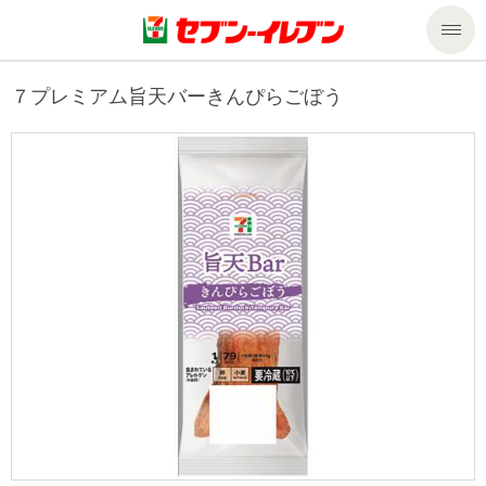
商品のご案内
７プレミアム旨天バーきんぴらごぼう
セール・キャンペーン
商品のご案内トップ
今週の新商品
サービス
来週の新商品
企業情報
サービストップ
商品カテゴリ一覧
nanacoトップ
私たちの取組み
企業情報トップ
セブンプレミアム
マルチコピー機でできること
ニュースリリース
サステナビリティ
便利なサービス
食の安全・安心への取組み
マルチコピー機でできることトップ
ごあいさつ
サステナビリティトップ