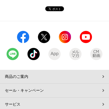
コインランドリー（店舗限定）
保険
セブン‐イレブンの「商品力」
宅配ロッカー（店舗限定）
学び・教育
セブン-イレブンの横顔
自転車シェアリング（店舗限定）
セブン-イレブンの歴史
モバイルバッテリーシェアリング（店舗限定）
モバイルWi-Fiバッテリーシェアリング（店舗限定）
荷物預かりサービス「ecbocloakエクボクローク」（店舗限定）
商品のご案内
パウダースペース ラブン（店舗限定）
セール・キャンペーン
ソフトバンクギフト
サービス