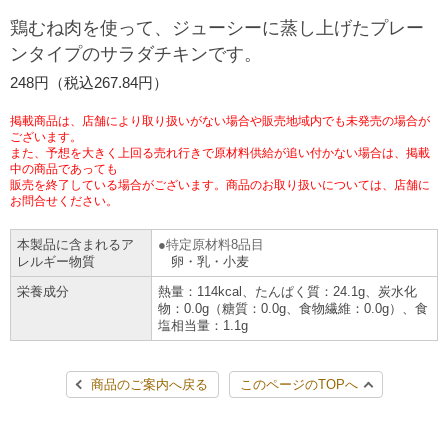
チケットサービス
宅配便
鶏むね肉を使って、ジューシーに蒸し上げたプレー
ギフト
コピー
企業理念
セブン＆アイ・ホールディングスの重点課題
ンタイプのサラダチキンです。
加盟店オーナー募集
物件募集・購入
セブン‐イレブンでお受取り
セブンチケット
切手・はがき・印紙
248円（税込267.84円）
プリペイドカード・金券
プリント
会社概要
サステナビリティ活動基本方針
アルバイト情報
採用情報
掲載商品は、店舗により取り扱いがない場合や販売地域内でも未発売の場合が
タワーレコード
停電時のサービス停止のお知らせ
チケットぴあ
セブン銀行ATM
ございます。
ニンテンドー・ダウンロードカード
スキャン
貸借対照表・損益計算書
サステナビリティ推進体制
また、予想を大きく上回る売れ行きで原材料供給が追い付かない場合は、掲載
店舗検索
ネットショッピング
中の商品であっても
お問い合わせ
販売を終了している場合がございます。商品のお取り扱いについては、店舗に
セブンネットショッピング
イープラス
ご利用可能なお支払い方法
ファクス
沿革
GREEN CHALLENGE 2050
お問合せください。
Language
本製品に含まれるア
特定原材料8品目
CNプレイガイド
各種料金のお支払い
チケット
国内店舗数
4VISIONS
English (Corporate)
レルギー物質
卵・乳・小麦
栄養成分
熱量：114kcal、たんぱく質：24.1g、炭水化
English (Services)
JTB
スマホプリペイド
プリペイドサービス
物：0.0g（糖質：0.0g、食物繊維：0.0g）、食
売上高、店舗数推移
サステナビリティニュース
塩相当量：1.1g
中文[繁體字](服務)
レジでApple Accountにチャージ
スポーツ振興くじ
セブン‐イレブンの海外事業
简体中文(服务)
サステナビリティレポート
商品のご案内へ戻る
このページのTOPへ
한국어(서비스)
オンラインフォトサービス
行政サービス
データで見るセブン‐イレブン
報告書ライブラリー
ภาษาไทย(บริการ)