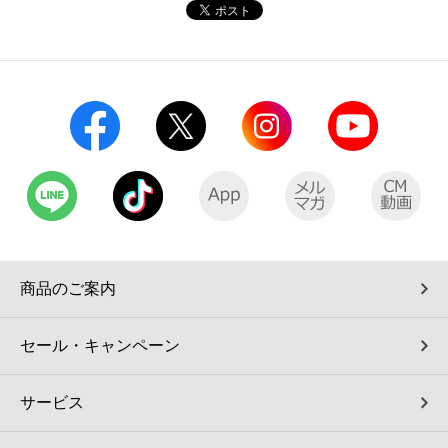
コインランドリー（店舗限定）
保険
セブン‐イレブンの「商品力」
宅配ロッカー（店舗限定）
学び・教育
セブン-イレブンの横顔
自転車シェアリング（店舗限定）
セブン-イレブンの歴史
モバイルバッテリーシェアリング（店舗限定）
モバイルWi-Fiバッテリーシェアリング（店舗限定）
商品のご案内
荷物預かりサービス「ecbocloakエクボクローク」（店舗限定）
セール・キャンペーン
パウダースペース ラブン（店舗限定）
サービス
ソフトバンクギフト