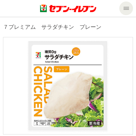
商品のご案内
７プレミアム サラダチキン プレーン
セール・キャンペーン
商品のご案内トップ
今週の新商品
サービス
来週の新商品
企業情報
サービストップ
商品カテゴリ一覧
nanacoトップ
私たちの取組み
企業情報トップ
セブンプレミアム
マルチコピー機でできること
ニュースリリース
サステナビリティ
便利なサービス
食の安全・安心への取組み
マルチコピー機でできることトップ
ごあいさつ
サステナビリティトップ