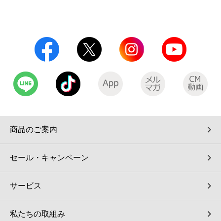
コインランドリー（店舗限定）
保険
セブン‐イレブンの「商品力」
宅配ロッカー（店舗限定）
学び・教育
セブン-イレブンの横顔
自転車シェアリング（店舗限定）
セブン-イレブンの歴史
モバイルバッテリーシェアリング（店舗限定）
モバイルWi-Fiバッテリーシェアリング（店舗限定）
商品のご案内
荷物預かりサービス「ecbocloakエクボクローク」（店舗限定）
セール・キャンペーン
パウダースペース ラブン（店舗限定）
サービス
ソフトバンクギフト
私たちの取組み