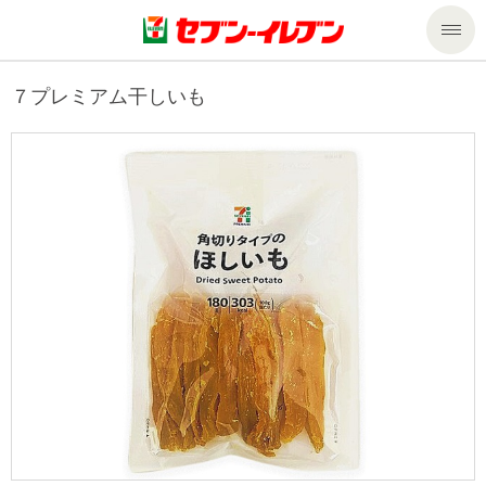
商品のご案内
７プレミアム干しいも
セール・キャンペーン
商品のご案内トップ
今週の新商品
サービス
来週の新商品
企業情報
サービストップ
商品カテゴリ一覧
nanacoトップ
私たちの取組み
企業情報トップ
セブンプレミアム
マルチコピー機でできること
ニュースリリース
サステナビリティ
便利なサービス
食の安全・安心への取組み
マルチコピー機でできることトップ
ごあいさつ
サステナビリティトップ