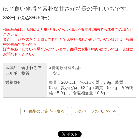
チケットサービス
宅配便
ほど良い食感と素朴な甘さが特長の干しいもです。
ギフト
コピー
企業理念
セブン＆アイ・ホールディングスの重点課題
358円（税込386.64円）
加盟店オーナー募集
物件募集・購入
セブン‐イレブンでお受取り
セブンチケット
切手・はがき・印紙
プリペイドカード・金券
プリント
会社概要
サステナビリティ活動基本方針
掲載商品は、店舗により取り扱いがない場合や販売地域内でも未発売の場合が
アルバイト情報
採用情報
ございます。
また、予想を大きく上回る売れ行きで原材料供給が追い付かない場合は、掲載
タワーレコード
停電時のサービス停止のお知らせ
チケットぴあ
セブン銀行ATM
ニンテンドー・ダウンロードカード
スキャン
貸借対照表・損益計算書
サステナビリティ推進体制
中の商品であっても
店舗検索
ネットショッピング
販売を終了している場合がございます。商品のお取り扱いについては、店舗に
お問合せください。
お問い合わせ
セブンネットショッピング
イープラス
ご利用可能なお支払い方法
ファクス
沿革
GREEN CHALLENGE 2050
本製品に含まれるア
特定原材料8品目
Language
レルギー物質
なし
CNプレイガイド
各種料金のお支払い
チケット
国内店舗数
4VISIONS
English (Corporate)
栄養成分
熱量：260kcal、たんぱく質：3.9g、脂質：
0.5g、炭水化物：62.4g（糖質：57.4g、食物繊
English (Services)
維：5.0g）、食塩相当量：0.3g
JTB
スマホプリペイド
プリペイドサービス
売上高、店舗数推移
サステナビリティニュース
中文[繁體字](服務)
商品のご案内へ戻る
このページのTOPへ
レジでApple Accountにチャージ
スポーツ振興くじ
セブン‐イレブンの海外事業
简体中文(服务)
サステナビリティレポート
한국어(서비스)
オンラインフォトサービス
行政サービス
データで見るセブン‐イレブン
報告書ライブラリー
ภาษาไทย(บริการ)